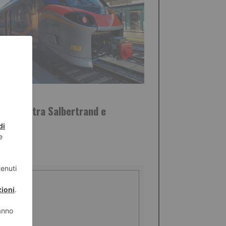
STO 2026
, lavori tra Salbertrand e
oleno