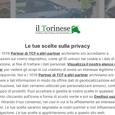
6 AGOSTO 2026
6 AGO
i
Incidente in tangenziale, morto
Treni
motociclista
Buss
ST RECENTI