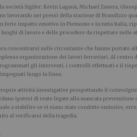
la società Sigifer: Kevin Laganà, Michael Zanera, Giuse
o lavorando nei pressi della stazione di Brandizzo quan
n forte impatto emotivo in Piemonte e in tutta Italia, rip
luoghi di lavoro e delle procedure da rispettare nelle att
ra concentrarsi sulle circostanze che hanno portato all’
mplessa organizzazione dei lavori ferroviari. Al centro d
grammati gli interventi, i controlli effettuati e il risp
 impegnati lungo la linea.
roprie attività investigative prospettando il coinvolgim
ardano ipotesi di reato legate alla mancata prevenzione d
ale a stabilire se vi siano state condotte omissive, erro
to al verificarsi della tragedia.
E