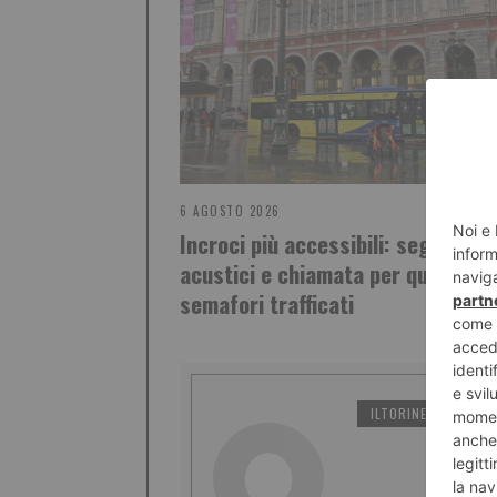
6 AGOSTO 2026
Incroci più accessibili: segnalator
acustici e chiamata per quattro
semafori trafficati
ILTORINESE
PO