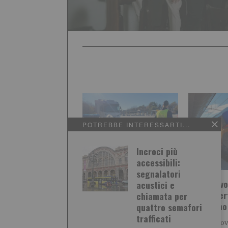
POTREBBE INTERESSARTI...
Incroci più
accessibili:
segnalatori
Incidente in
Treni, lavo
acustici e
tangenziale, morto
tra Salber
chiamata per
motociclista
Bussoleno
quattro semafori
trafficati
Oggi, nel pomeriggio , si è
Rete Ferrovi