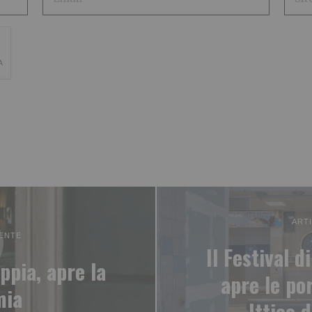
ART
ENTE
Il Festival d
ppia, apre la
apre le po
mia
Ittico 