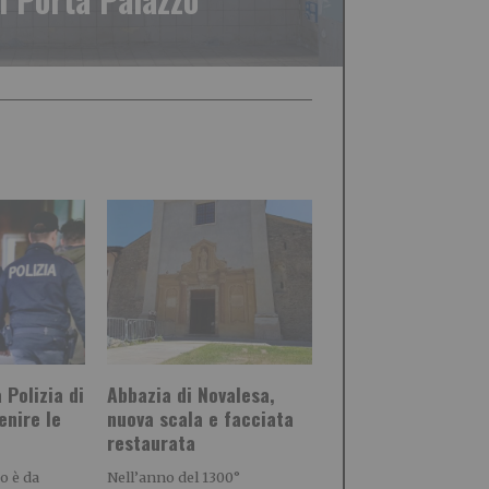
a Polizia di
Abbazia di Novalesa,
enire le
nuova scala e facciata
restaurata
o è da
Nell’anno del 1300°