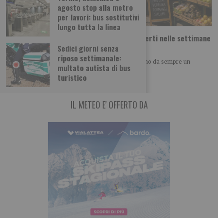
agosto stop alla metro
per lavori: bus sostitutivi
lungo tutta la linea
Ferragosto a Torino: 107 negozi e locali aperti nelle settimane
più delicate dell’estate
Sedici giorni senza
riposo settimanale:
Le settimane a cavallo di Ferragosto rappresentano da sempre un
multato autista di bus
periodo particolarmente delicato per chi
turistico
IL METEO E' OFFERTO DA