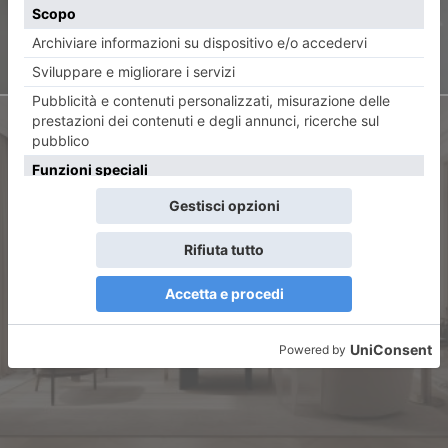
ARTICOLO SUCCESSIVO
Torino, la città che si rinnova
dall’interno: l’abitare è
espressione di uno stile di vita