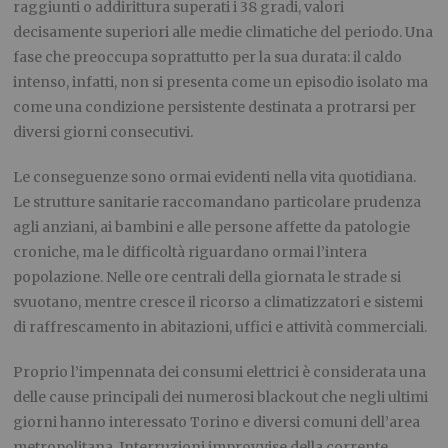
raggiunti o addirittura superati i 38 gradi, valori
decisamente superiori alle medie climatiche del periodo. Una
fase che preoccupa soprattutto per la sua durata: il caldo
intenso, infatti, non si presenta come un episodio isolato ma
come una condizione persistente destinata a protrarsi per
diversi giorni consecutivi.
Le conseguenze sono ormai evidenti nella vita quotidiana.
Le strutture sanitarie raccomandano particolare prudenza
agli anziani, ai bambini e alle persone affette da patologie
croniche, ma le difficoltà riguardano ormai l’intera
popolazione. Nelle ore centrali della giornata le strade si
svuotano, mentre cresce il ricorso a climatizzatori e sistemi
di raffrescamento in abitazioni, uffici e attività commerciali.
Proprio l’impennata dei consumi elettrici è considerata una
delle cause principali dei numerosi blackout che negli ultimi
giorni hanno interessato Torino e diversi comuni dell’area
metropolitana. Interruzioni improvvise della corrente