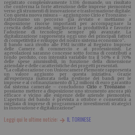
registrato complessivamente 3.336 domande, un risultato
che conferma la forte attenzione delle imprese piemontesi
verso gli strumenti di innovazione e trasformazione digitale.
Con questa nuova misura – aggiungono Cirio e Tronzano –
rafforziamo un percorso già avviato e mettiamo a
disposizione risorse importanti per accompagnare la
crescita delle aziende, migliorare la produttività e favorire
l’adozione di tecnologie sempre più avanzate. La
digitalizzazione rappresenta oggi uno dei principali fattori
di competitività e sviluppo del nostro sistema economico”
.
Il bando sarà rivolto alle PMI iscritte al Registro Imprese
delle Camere di commercio e ai professionisti. Le
agevolazioni saranno concesse sotto forma di contributi a
fondo perduto, con intensità variabile tra il 50% e il 70%
delle spese ammissibili, in funzione della dimensione
aziendale e delle caratteristiche dei progetti presentati.
“
La collaborazione con Unioncamere Piemonte rappresenta
un valore aggiunto per questa iniziativa. Grazie
all’esperienza maturata nella gestione dei bandi per le
imprese e al cofinanziamento di 1,2 milioni di euro garantito
dal sistema camerale – concludono
Cirio
e
Tronzano
–
possiamo mettere a disposizione uno strumento ancora più
efficace e vicino alle esigenze delle aziende piemontesi.
L’apertura del bando è prevista a ottobre e consentirà a
migliaia di imprese di programmare investimenti strategici
in innovazione e digitalizzazione”
Leggi qui le ultime notizie:
IL TORINESE