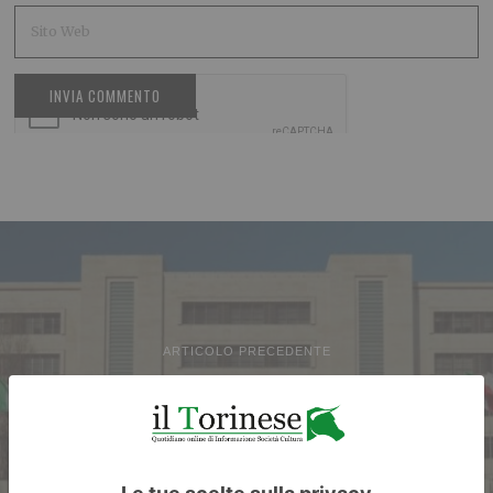
ARTICOLO PRECEDENTE
Filosa in Parlamento: i 5
miliardi di Stellantis e la sfida
del rilancio di Mirafiori