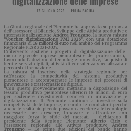
digitalizzazione delle imprese
17 GIUGNO 2026
PRIMA PAGINA
La Giunta regionale del Piemonte ha approvato su proposta
dell’assessore al Bilancio, Sviluppo delle Attività produttive e
Internazionalizzazione
Andrea Tronzano
, la nuova misura
“Voucher digitalizzazione PMI 2026”
, con una dotazione
finanziaria di
18 milioni di euro
nell’ambito del Programma
Regionale FESR 2021-2027.
L’intervento sostiene i progetti di digitalizzazione delle
micro e piccole imprese piemontesi e dei professionisti,
favorendo l’adozione di tecnologie innovative, l’acquisto di
beni e servizi digitali, attività di consulenza specializzata e
percorsi di formazione.
La misura si inserisce nella strategia regionale per
rafforzare la competitività del sistema produttivo
piemontese e accompagnare le imprese nei processi di
innovazione e trasformazione digitale.
“
Con questo provvedimento mettiamo a disposizione del
tessuto produttivo piemontese ulteriori 18 milioni di euro
per sostenere investimenti concreti in innovazione e
digitalizzazione. Il Piemonte continua a investire sulla
competitività delle imprese, creando le condizioni perché
anche le realtà più piccole possano accedere alle tecnologie
necessarie per crescere, innovare e affrontare con
maggiore forza le sfide dei mercati –
dichiarano il
presidente della Regione Piemonte
Alberto Cirio
e
l’assessore regionale alle Attività produttive
Andrea
Tronzano
–
Le prime due edizioni del bando hanno