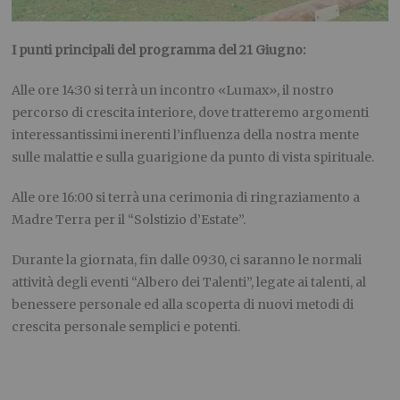
I punti principali del programma del 2
1 Giugno
:
Alle ore
14:30
si terrà un incontro «
Lumax
», il nostro
percorso di crescita interiore, dove tratteremo argomenti
interessantissimi inerenti
l’influenza
della nostra mente
sulle malattie e sulla guarigione da punto di vista spirituale.
Alle ore
16:00
si terrà una cerimonia di ringraziamento a
Madre Terra
p
e
r il “Solstizio d’Estate”.
Durante la giornata, fin dalle
09:30
,
ci saranno le normali
attività degli eventi “Albero dei Talenti”, legate ai talenti, al
benessere personale ed alla scoperta di nuovi metodi di
crescita personale semplici e potenti.