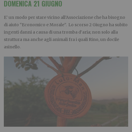
DOMENICA 21
GIUGNO
E
’
un modo per stare vicino a
ll’Associazione
che ha
bisogno
di aiuto “Economico e Morale”
.
L
o scorso 2 Giugno ha
subito
ingenti danni a causa di una tromba d’aria; non solo alla
struttura ma anche a
gli
animali fra i quali Rino, un docile
asinello.