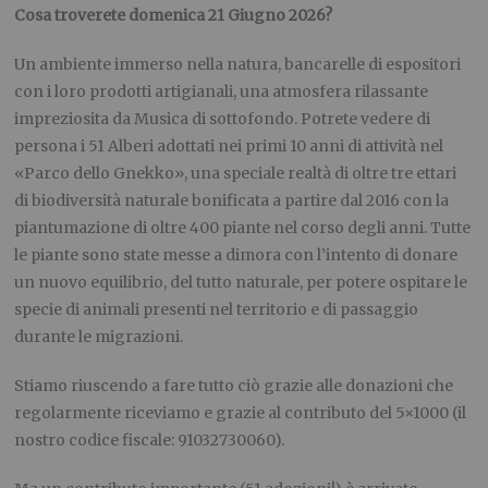
Cosa troverete d
omenica 2
1
Giugno
2026?
Un ambiente immerso nella natura, bancarelle di espositori
con i loro prodotti artigianali
,
una atmosfera rilassante
impreziosita da Musica di sottofondo.
Potrete vedere di
persona i 51 Alberi adottati nei primi 10 anni di attività nel
«Parco dello
Gnekko
», una speciale realtà di oltre tre ettari
di biodiversità naturale bonificata a partire dal 2016 con la
piantumazione di oltre 400 piante nel corso degli anni.
Tutte
le piante sono state messe a dimora con l’intento di donare
un nuovo equilibrio, del tutto naturale, per potere ospitare le
specie di animali presenti nel territorio e di passaggio
durante le migrazioni.
Stiamo riuscendo a fare tutto ciò grazie alle donazioni che
regolarmente riceviamo e grazie al contributo del
5×1000
(il
nostro codice fiscale: 91032730060).