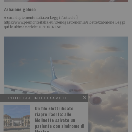
Zabaione goloso
A cura di piemonteitalia.eu Leggi l’articolo👇
https://www.piemonteitalia.eu/it/enogastronomia/ricette/zabaione Leggi
qui le ultime notizie: IL TORINESE
POTREBBE INTERESSARTI...
Un filo elettrificato
riapre l’aorta: alle
Molinette salvato un
paziente con sindrome di
Marfan