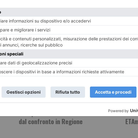
POTREBBE INTERESSARTI...
7 AGOSTO 2026
7 AGO
Vino piemontese e clima: le richieste
Iren
dal confronto in Regione
ETAm