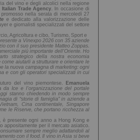
ria del vino e degli alcolici nella regione
– Italian Trade Agency
.
In occasione di
 promosso nella serata di mercoledì 27
te
e dedicato alla valorizzazione delle
r e giornalisti specializzati del settore
io, Agricoltura e cibo, Turismo, Sport e
presente a
Vin
e
xpo 2026
con 35 aziende
azio
con
il suo presidente Matteo
Zoppas.
mmerciale più importante dell’Oriente.
Ho
rto strategico della nostra economia
e
come aiutarli a strutturare e orientare le
ieme la nuova campagna di marketing:
o
gni
p
a e con
gli
opera
t
ori
specializzati
in cui
futuro del vino piemontese.
Emanuela
ta da
Ic
e e
l’organizzazione del portale
oggi
stanno chiedendo in modo sempre
agia di “storie di famiglia” in aziende a
Vietnam, Cina continentale, Singapore
come
le Riserve,
che
portano ricchezza al
o, è presente ogni anno a Hong Kong e
 appositamente per il mercato asiatico.
e consumare sempre meglio adattandoli al
ento con il food. Il vino in Asia si beve