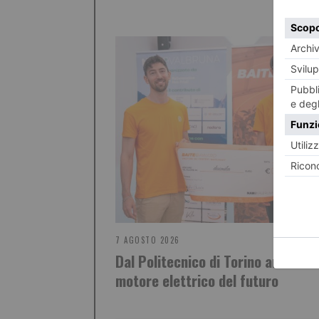
7 AGOSTO 2026
Dal Politecnico di Torino arriva il
motore elettrico del futuro