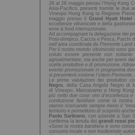
26 al 28 maggio presso l’Hong Kong Co
Asia-Pacifico, presenti tramite le due 
Vinexpo Hong Kong la Regione Piemont
maggio presso il
Grand Hyatt Hotel
d
eccellenze vitivinicole e della gastrono
wine
&
food internazionale.
Ad accompagnare la delegazione dei pr
Post-olimpico, Caccia e Pesca, Parchi 
nell’area coordinata da Piemonte Land 
Per il nostro mondo vitivinicolo sono gi
voluto essere presente non soltanto
agroalimentare, ma anche per avere da
scelte produttive e di promozione.
Attrav
evento
promozionale
in programma do
si
presenterà
insieme
l’
intero
P
iemonte,
Le prime valutazioni dei produttori 
Negro
,
della Casa Angelo Negro di 
di
Vin
e
xpo.
Mancavamo a Hong Kong da
più
netto
due cose: vini d’eccellenza e v
conduzione familiare come la nostra
stanno
ri
cercando sempre meno il “mod
territorio
e permettono di scoprirlo anche
Paolo Sartirano
, con aziende a San S
conferma la tenuta dei
grandi rossi pi
«
Sono la nostra bandiera e sono conosci
consumo locale e non trasferendo automat