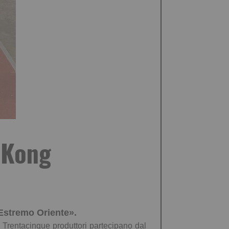
 Kong
’Estremo Oriente
».
. Trent
acinque
produttori partecipano dal