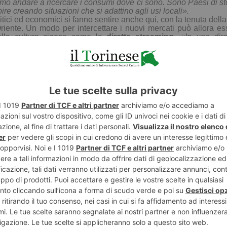
amo andare a ricercare i consumi dove ci sono. Sono Paesi di st
pire creando situazioni che si adattino agli usi locali».
itici ed economici si fanno sentire anche qui, con
la tenuta della
iente. Un modo per intercettare i nuovi mercati
può
allora
es
alla cultura cinese come la
diretta streaming
.
«In una dir
000 bottiglie fra Barolo, Barbera e Moscato con 12mila contatti
E
TWITTER
WHATSAPP
ECONOMIA