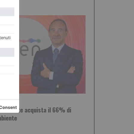
STO 2026
 Ambiente acquista il 66% di
biente