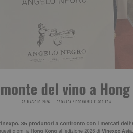
iemonte del vino a Hong
28 MAGGIO 2026
CRONACA
/
ECONOMIA E SOCIETA'
Vin
e
xpo, 3
5
produttori a confronto con i mercati dell
questi giorni a
Hong Kong
all’edizione 2026 di
Vin
e
xpo Asia