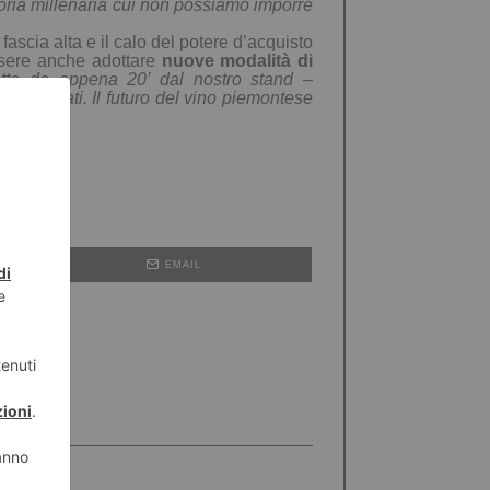
oria millenaria cui non possiamo imporre
 fascia alta e
il calo del potere d’acquisto
sere
anche
adotta
re
nuove modalità di
etta da appena 20’ dal nostro stand
–
 collegati. Il futuro del vino piemontese
EMAIL