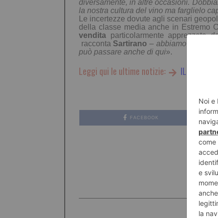
diversamente, in altre occasioni. Dobbi
la nostra cultura del vino ma farglielo ca
Le incertezze dovute agli scenari geopol
della classe media anche in Estremo Or
vendita
particolarmente apprezzate d
racconta
Sartirano
–
abbiamo venduto 4.
può passare anche di qui
».
Leggi qui le ultime notizie:
IL TORINES
FACEBOOK