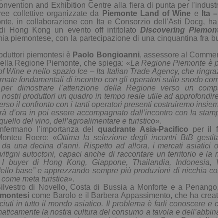
nvention and Exhibition Centre alla
fiera di punta per l’indust
aree collettive organizzate da
Piemonte Land of Wine
e
Ita 
e, in collaborazione con I
ta
e Consorzio dell’Asti Docg, ha
i Hong Kong un evento off intitolato
Discovering Piemon
mia piemontese, con la partecipazione di una cinquantina fra buye
oduttori piemontesi
è
Paolo Bongioanni
, assessore al Commerc
della Regione Piemonte, che spiega: «
La Regione Piemonte è 
of Wine e nello spazio Ice –
Ita Italian Trade Agency, che ringr
ornate fondamentali di incontro con gli operatori sullo snodo co
 per dimostrare l’attenzione della Regione verso un compa
i nostri produttori
un quadro in tempo reale
utile ad
approfondir
erso i
l confronto con i tanti operatori presenti costruiremo ins
vrà
d’ora in poi
essere accomp
agna
to da
ll’
incontro con la st
am
quello del vino, dell’
agroalimentare e turistico
»
.
confermano l’importanza del
quadrante Asia-Pacifico
per il 
Monteu Roero: «
Ottima la s
elezione
degli incontri BtB
gesti
 una decina d’anni. Rispetto ad allora, i
mercati asiatici
itigni autoctoni, capaci anche di raccontare un territorio e la m
.
I buyer di
Hong Kong, Giappone,
Thailandia,
Indonesia, 
ello base” e
apprezzando sempre più produzioni di nicchia 
 come meta turistica
»
.
ilvestro di Novello, Costa di Bussia a Monforte e a Penang
emon
tesi
come Barolo e il Barbera Appassimento, che ha creato
uti in tutto il mondo asiatico. Il problema è farli conoscere 
icamente la nostra cultura del consumo a tavola e dell’abbinam