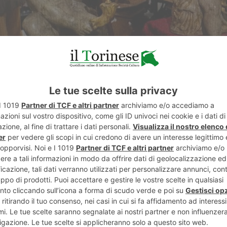
ondazione Amleto Bertoni”
, con il patrocinio del
“Comu
rtificata dei Marchesi di Saluzzo, costruita tra il 1270 ed
Centro Culturale e Museale”) conferma appieno il suo 
l settore tra le più prestigiose Rassegne italiane. Sottol
o anno consecutivo alla guida della Mostra:
“Il gusto e la
hia dove la tradizione ha radici profonde e l’attenzione al
le più importanti “case antiquarie”
italiane e internazio
,
“Arte”
e
“Novarino Fine Art”
di Torino,
“Galerie Saint L