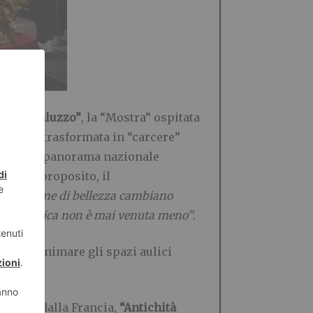
ne di Saluzzo”
, la “Mostra” ospitata
 il 1286, trasformata in “carcere”
ruolo nel panorama nazionale
inea in proposito, il
 definizione di bellezza cambiano
l’arte antica non è mai venuta meno
”
.
nali
ad animare gli spazi aulici
aurent”
dalla Francia,
“Antichità