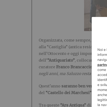
Organizzata, come sempre, dalla
“F
alla “Castiglia” (antica residenza fo
nell’Ottocento e oggi importante “
dell’
“Antiquariato”
, collocandosi ne
curatore
Franco Brancaccio
, ottav
negli anni
,
ma Saluzzo resta una nicc
Quest’anno
saranno ben venti
,
tra 
del
“Castello dei Marchesi”
.
Tra queste
“Ars Antiqua”
di Milano