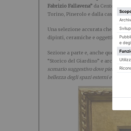
Fabrizio Fallavena”
da Cento (Ferrar
Torino, Pinerolo e dalla casertana 
Una selezione accurata che garant
dipinti, ceramiche e oggetti prezios
Sezione a parte e, anche quest’anno,
“Storico del Giardino” e architetto 
scenario suggestivo dove pietra, marm
bellezza degli spazi esterni e sull’‘Ar