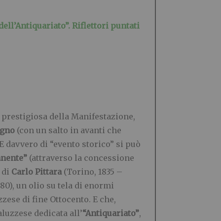
ll’Antiquariato”. Riflettori puntati
iù prestigiosa della Manifestazione,
ugno
(con un salto in avanti che
 E davvero di “evento storico” si può
anente”
(attraverso la concessione
 di
Carlo Pittara
(Torino, 1835 –
80), un olio su tela di enormi
zzese di fine Ottocento. E che,
luzzese dedicata all’
“Antiquariato”
,