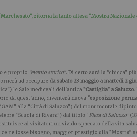
Marchesato”, ritorna la tanto attesa “Mostra Nazionale de
ro e proprio
“evento storico”
. Di certo sarà la “chicca” p
ritornerà ad occupare
da sabato 23 maggio a martedì 2 gi
lica”) le Sale medievali dell’antica
“Castiglia” a Saluzzo
.
oprio da quest’anno, diventerà nuova
“esposizione perm
 “GAM” alla “Città di Saluzzo”) del monumentale dipinto
celebre “Scuola di Rivara”) dal titolo
“Fiera di Saluzzo”
(18
stituisce ai visitatori un vivido spaccato della vita salu
ce ne fosse bisogno, maggior prestigio alla “Mostra” sa