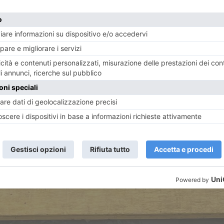
a),
“Antichità La Pieve”
da Sabbio Chiese (Brescia), e mo
Aversa.
isce
qualità e varietà
, capace di raccontare epoche, stili e
i.
 di gran pregio, quella dell’
“Antiquariato da giardino”
,
di fama internazionale. Il cortile interno della “Castigli
o e ferro battuto dialogheranno con la storia del luogo, o
te antica applicata al giardino’”
.