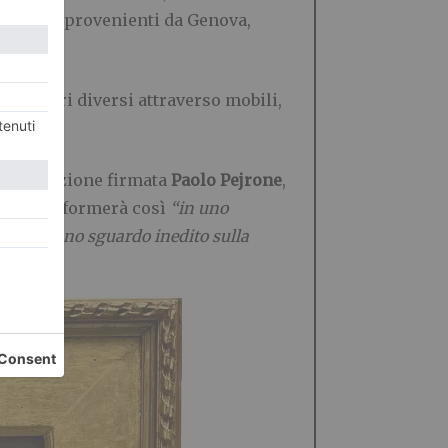
lte altre provenienti da Genova,
 territori diversi attraverso mobili,
 un’intuizione firmata
Paolo Pejrone
,
a” si trasformerà così
“in uno
ffrendo uno sguardo inedito sulla