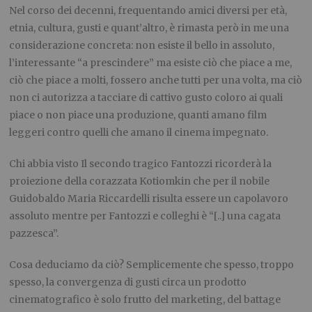
Nel corso dei decenni, frequentando amici diversi per età,
etnia, cultura, gusti e quant’altro, è rimasta però in me una
considerazione concreta: non esiste il bello in assoluto,
l’interessante “a prescindere” ma esiste ciò che piace a me,
ciò che piace a molti, fossero anche tutti per una volta, ma ciò
non ci autorizza a tacciare di cattivo gusto coloro ai quali
piace o non piace una produzione, quanti amano film
leggeri contro quelli che amano il cinema impegnato.
Chi abbia visto
Il secondo tragico Fantozzi
ricorderà la
proiezione della
coraz
z
ata Kot
iomkin
che per il nobile
Guidobaldo Maria Riccardelli risulta essere un capolavoro
assoluto mentre per Fantozzi e colleghi è “[..] una cagata
pazzesca”.
Cosa deduciamo da ciò? Semplicemente che spesso, troppo
spesso, la convergenza di gusti circa un prodotto
cinematografico è solo frutto del marketing, del battage