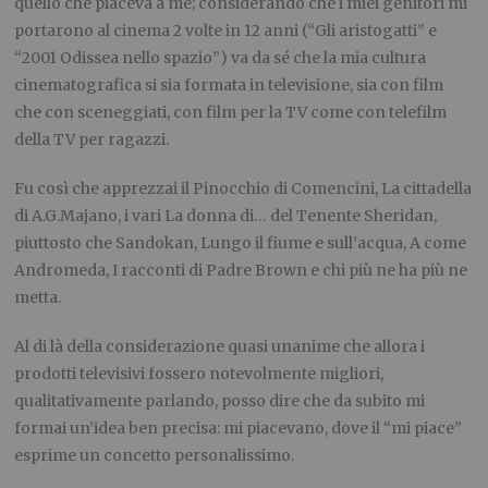
quello che piaceva a me; considerando che i miei genitori mi
portarono al cinema 2 volte in 12 anni (“Gli aristogatti” e
“2001 Odissea nello spazio”) va da sé che la mia cultura
cinematografica si sia formata in televisione, sia con film
che con sceneggiati, con film per la TV come con telefilm
della TV per ragazzi.
Fu così che apprezzai il
Pinocchio
di Comencini,
La cittadella
di A.G.Majano, i vari
La donna di…
del Tenente Sheridan,
piuttosto che
Sandokan
,
Lungo il fiume e sull’acqua
,
A come
Andromeda
, I racconti di Padre Brown
e chi più ne ha più ne
metta.
Al di là della considerazione quasi unanime che allora i
prodotti televisivi fossero notevolmente migliori,
qualitativamente parlando, posso dire che da subito mi
formai un’idea ben precisa: mi piacevano, dove il “mi piace”
esprime un concetto personalissimo.