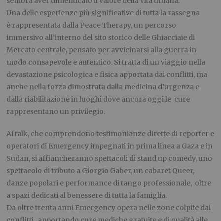
sembra aver dimenticato il valore della vita umana.
Una delle esperienze più significative di tutta la rassegna
è rappresentata dalla Peace Therapy, un percorso
immersivo all’interno del sito storico delle Ghiacciaie di
Mercato centrale, pensato per avvicinarsi alla guerra in
modo consapevole e autentico. Si tratta di un viaggio nella
devastazione psicologica e fisica apportata dai conflitti, ma
anche nella forza dimostrata dalla medicina d’urgenza e
dalla riabilitazione in luoghi dove ancora oggi le cure
rappresentano un privilegio.
Ai talk, che comprendono testimonianze dirette di reporter e
operatori di Emergency impegnati in prima linea a Gaza e in
Sudan, si affiancheranno spettacoli di stand up comedy, uno
spettacolo di tributo a Giorgio Gaber, un cabaret Queer,
danze popolari e performance di tango professionale, oltre
a spazi dedicati al benessere di tutta la famiglia.
Da oltre trenta anni Emergency opera nelle zone colpite dai
conflitti, apportando cure mediche gratuite e di qualità alle