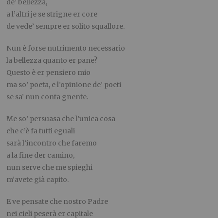
de’ bellezza,
a l’altri je se strigne er core
de vede’ sempre er solito squallore.
Nun è forse nutrimento necessario
la bellezza quanto er pane?
Questo è er pensiero mio
ma so’ poeta, e l’opinione de’ poeti
se sa’ nun conta gnente.
Me so’ persuasa che l’unica cosa
che c’è fa tutti eguali
sarà l’incontro che faremo
a la fine der camino,
nun serve che me spieghi
m’avete già capito.
E ve pensate che nostro Padre
nei cieli peserà er capitale