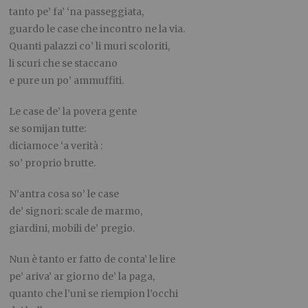
tanto pe’ fa’ ‘na passeggiata,
guardo le case che incontro ne la via.
Quanti palazzi co’ li muri scoloriti,
li scuri che se staccano
e pure un po’ ammuffiti.
Le case de’ la povera gente
se somijan tutte:
diciamoce ‘a verità :
so’ proprio brutte.
N’antra cosa so’ le case
de’ signori: scale de marmo,
giardini, mobili de’ pregio.
Nun è tanto er fatto de conta’ le lire
pe’ ariva’ ar giorno de’ la paga,
quanto che l’uni se riempion l’occhi