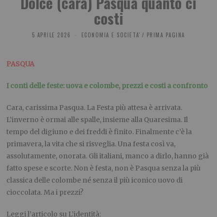
Dolce (cara) Pasqua quanto ci
costi
5 APRILE 2026
ECONOMIA E SOCIETA'
/
PRIMA PAGINA
PASQUA
I conti delle feste: uova e colombe, prezzi e costi a confronto
Cara, carissima Pasqua. La Festa più attesa è arrivata.
L’inverno è ormai alle spalle, insieme alla Quaresima. Il
tempo del digiuno e dei freddi è finito. Finalmente c’è la
primavera, la vita che si risveglia. Una festa così va,
assolutamente, onorata. Gli italiani, manco a dirlo, hanno già
fatto spese e scorte. Non è festa, non è Pasqua senza la più
classica delle colombe né senza il più iconico uovo di
cioccolata. Ma i prezzi?
Leggi l’articolo su L’identità: