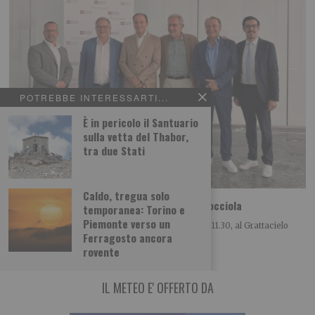
POTREBBE INTERESSARTI...
È in pericolo il Santuario
sulla vetta del Thabor,
tra due Stati
Caldo, tregua solo
A Cortemilia la 72ª Fiera Nazionale della Nocciola
temporanea: Torino e
Piemonte verso un
Si è tenuta questa mattina, lunedì 3 agosto alle ore 11.30, al Grattacielo
Ferragosto ancora
Piemonte di Torino, la
rovente
IL METEO E' OFFERTO DA