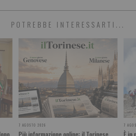
POTREBBE INTERESSARTI...
7 AGOSTO 2026
7 AGO
dono
Più informazione online: il Torinese
È in 