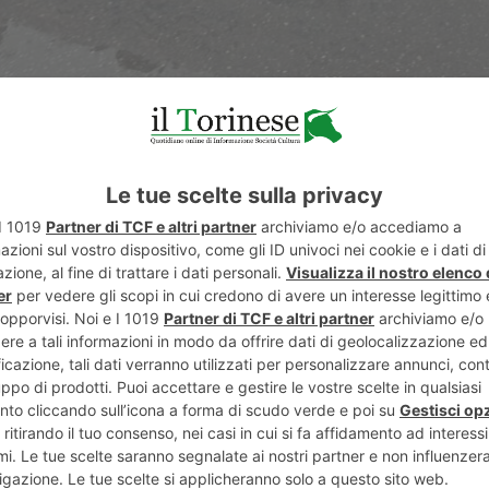
llettivi e associazioni solidali con la popolazione pale
ontestare i recenti provvedimenti giudiziari nei confronti
nee modifiche alla viabilità nelle zone attraversate dal