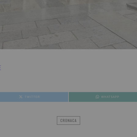
E
TWITTER
WHATSAPP
CRONACA