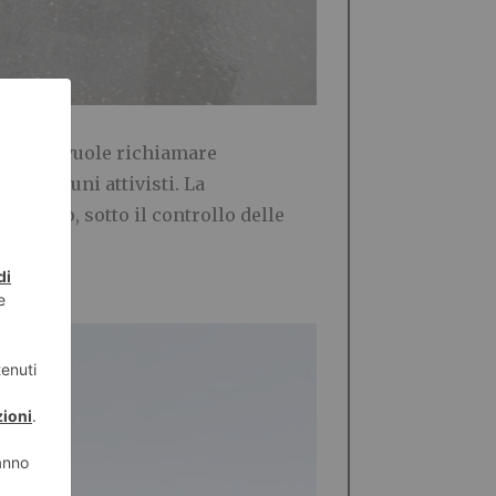
stinese, vuole richiamare
 di alcuni attivisti. La
 corteo, sotto il controllo delle