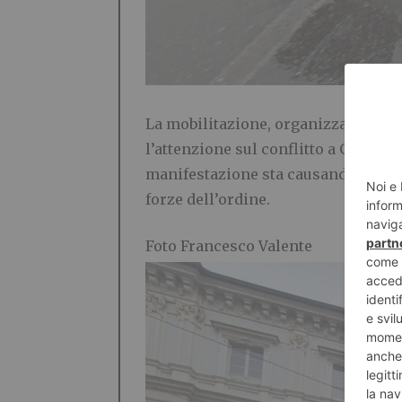
La mobilitazione, organizzata da co
l’attenzione sul conflitto a Gaza e c
manifestazione sta causando tempora
forze dell’ordine.
Foto Francesco Valente