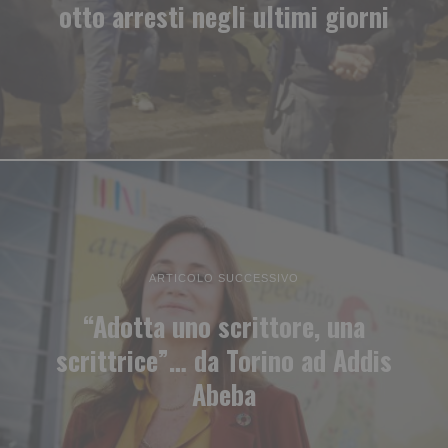
otto arresti negli ultimi giorni
ARTICOLO SUCCESSIVO
“Adotta uno scrittore, una
scrittrice”… da Torino ad Addis
Abeba