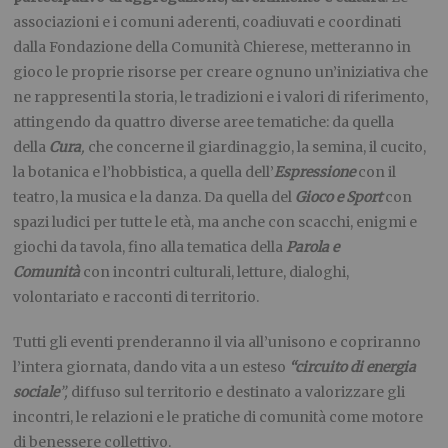
associazioni e i comuni aderenti, coadiuvati e coordinati
dalla Fondazione della Comunità Chierese, metteranno in
gioco le proprie risorse per creare ognuno un’iniziativa che
ne rappresenti la storia, le tradizioni e i valori di riferimento,
attingendo da quattro diverse aree tematiche: da quella
della
Cura
,
che concerne il giardinaggio, la semina, il cucito,
la botanica e l’hobbistica, a quella dell’
Espressione
con il
teatro, la musica e la danza. Da quella del
Gioco e Sport
con
spazi ludici per tutte le età, ma anche con scacchi, enigmi e
giochi da tavola, fino alla tematica della
Parola e
Comunità
con incontri culturali, letture, dialoghi,
volontariato e racconti di territorio.
Tutti gli eventi prenderanno il via all’unisono e copriranno
l’intera giornata, dando vita a un esteso
“circuito di energia
sociale
”,
diffuso sul territorio e destinato a valorizzare gli
incontri, le relazioni e le pratiche di comunità come motore
di benessere collettivo.