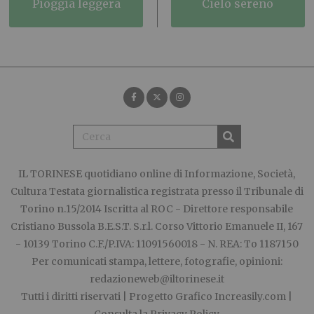
pioggia leggera
cielo sereno
IL TORINESE
quotidiano online di Informazione, Società,
Cultura Testata giornalistica registrata presso il Tribunale di
Torino n.15/2014 Iscritta al ROC - Direttore responsabile
Cristiano Bussola B.E.S.T. S.r.l. Corso Vittorio Emanuele II, 167
- 10139 Torino C.F./P.IVA: 11091560018 - N. REA: To 1187150
Per comunicati stampa, lettere, fotografie, opinioni:
redazioneweb@iltorinese.it
Tutti i diritti riservati | Progetto Grafico
Increasily.com
|
Consulta la
Privacy Policy