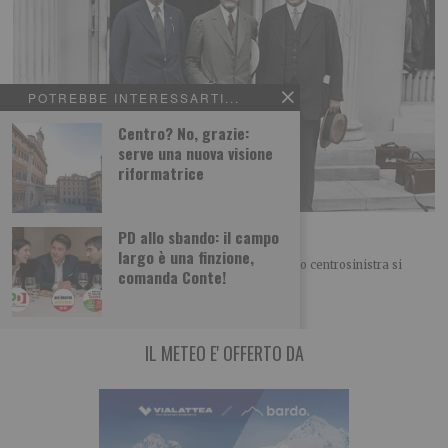
POTREBBE INTERESSARTI...
Centro? No, grazie:
serve una nuova visione
riformatrice
Ennio Caretto: Gli “Anni furenti” degli Usa
PD allo sbando: il campo
largo è una finzione,
FINESTRA SUL MONDO Nel nostro “Campo largo” o centrosinistra si
comanda Conte!
litiga di nuovo sulla politica estera. O meglio
IL METEO E' OFFERTO DA