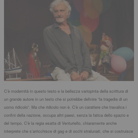
C’è modernità in questo testo e la bellezza variopinta della scrittura di
un grande autore in un testo che si potrebbe definire “la tragedia di un
uomo ridicolo”. Ma che ridicolo non è. C’è un carattere che travalica i
confini della nazione, occupa altri paesi, senza la fatica dello spazio e
del tempo. C’è la regia esatta di Venturiello, chiaramente anche
interprete che s’arricchisce di gag e di occhi stralunati, che si costruisce