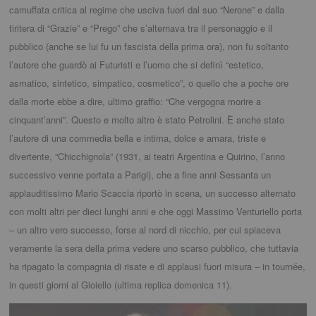
camuffata critica al regime che usciva fuori dal suo “Nerone” e dalla
tiritera di “Grazie” e “Prego” che s’alternava tra il personaggio e il
pubblico (anche se lui fu un fascista della prima ora), non fu soltanto
l’autore che guardò ai Futuristi e l’uomo che si definì “estetico,
asmatico, sintetico, simpatico, cosmetico”, o quello che a poche ore
dalla morte ebbe a dire, ultimo graffio: “Che vergogna morire a
cinquant’anni”. Questo e molto altro è stato Petrolini. È anche stato
l’autore di una commedia bella e intima, dolce e amara, triste e
divertente, “Chicchignola” (1931, ai teatri Argentina e Quirino, l’anno
successivo venne portata a Parigi), che a fine anni Sessanta un
applauditissimo Mario Scaccia riportò in scena, un successo alternato
con molti altri per dieci lunghi anni e che oggi Massimo Venturiello porta
– un altro vero successo, forse al nord di nicchio, per cui spiaceva
veramente la sera della prima vedere uno scarso pubblico, che tuttavia
ha ripagato la compagnia di risate e di applausi fuori misura – in tournée,
in questi giorni al Gioiello (ultima replica domenica 11).