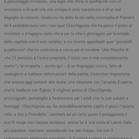
a personaggio immenso, una regia che ritma lo spettacolo con un
umorismo e di quel che non sciupa di eros casereccio e di un bel
bagaglio di canzoni. Qualcuno ha detto la più bella commedia di Petrolini
ed è probabilmente vero, con quel Chicchignola che ha perso il posto al
ministero e s’ingegna nella vita e per la vita a girovagare per le strade
della capitale con il suo carretto, a cui stanno appollaiati quei “giocarelli
e palloncini” che lui costruisce e cerca poi di vendere. Una filosofia di
vita (“il pensiero è l’unica proprietà, il resto non è mai completamente
nostro”), la scoperta – anche qui – di un linguaggio nuovo, fatto di
neologismi e inattese deformazioni della parola, invenzioni linguistiche
che ancora oggi portano alla risata, una relazione con l’amante Eugenia
che lo tradisce con Egisto, il migliore amico di Chicchignola,
pizzicagnolo, portafoglio a fisarmonica per i soldi che fa con salumi e
formaggi. Chicchignola sa, ha pirandellianamente capito il gioco (“questo
vallo a dire a Pirandello”, cercherà ad un certo punto il protagonista il
suo fil rouge con l’autore siciliano), anche lui è una sorta di Leone Gala,
più popolare, nostrano, arrendevole ma non troppo, ma con il
ragionamento altrettanto agguerrito. A Eugenia svelerà la dabbenaggine