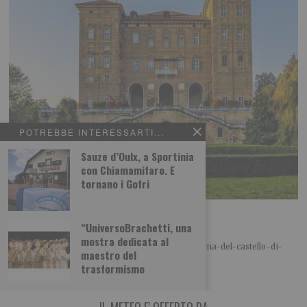
POTREBBE INTERESSARTI...
Sauze d’Oulx, a Sportinia
con Chiamamifaro. E
tornano i Gofri
Il fantasma del castello di Agliè
“UniversoBrachetti, una
A cura di Piemonteitalia.eu Leggi l’articolo:
mostra dedicata al
https://www.piemonteitalia.eu/it/curiosita/il-fantasma-del-castello-di-
maestro del
agliè Leggi qui le ultime notizie: IL TORINESE
trasformismo
IL METEO E' OFFERTO DA