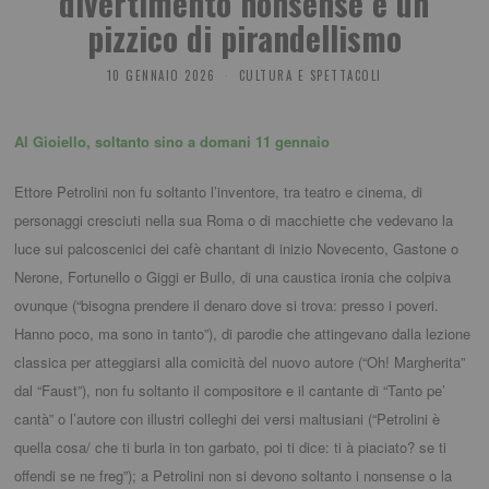
divertimento nonsense e un
pizzico di pirandellismo
10 GENNAIO 2026
CULTURA E SPETTACOLI
Al Gioiello, soltanto sino a domani 11 gennaio
Ettore Petrolini non fu soltanto l’inventore, tra teatro e cinema, di
personaggi cresciuti nella sua Roma o di macchiette che vedevano la
luce sui palcoscenici dei cafè chantant di inizio Novecento, Gastone o
Nerone, Fortunello o Giggi er Bullo, di una caustica ironia che colpiva
ovunque (“bisogna prendere il denaro dove si trova: presso i poveri.
Hanno poco, ma sono in tanto”), di parodie che attingevano dalla lezione
classica per atteggiarsi alla comicità del nuovo autore (“Oh! Margherita”
dal “Faust”), non fu soltanto il compositore e il cantante di “Tanto pe’
cantà” o l’autore con illustri colleghi dei versi maltusiani (“Petrolini è
quella cosa/ che ti burla in ton garbato, poi ti dice: ti à piaciato? se ti
offendi se ne freg”); a Petrolini non si devono soltanto i nonsense o la