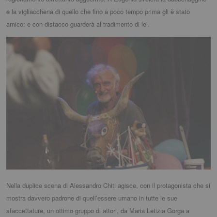
e la vigliaccheria di quello che fino a poco tempo prima gli è stato
amico: e con distacco guarderà al tradimento di lei.
Nella duplice scena di Alessandro Chiti agisce, con il protagonista che si
mostra davvero padrone di quell’essere umano in tutte le sue
sfaccettature, un ottimo gruppo di attori, da Maria Letizia Gorga a