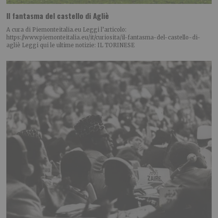
Il fantasma del castello di Agliè
A cura di Piemonteitalia.eu Leggi l’articolo:
https://www.piemonteitalia.eu/it/curiosita/il-fantasma-del-castello-di-
agliè Leggi qui le ultime notizie: IL TORINESE