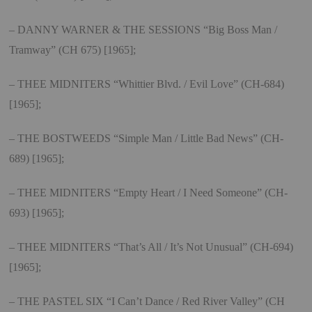
– DANNY WARNER & THE SESSIONS “Big Boss Man /
Tramway” (CH 675) [1965];
– THEE MIDNITERS “Whittier Blvd. / Evil Love” (CH-684)
[1965];
– THE BOSTWEEDS “Simple Man / Little Bad News” (CH-
689) [1965];
– THEE MIDNITERS “Empty Heart / I Need Someone” (CH-
693) [1965];
– THEE MIDNITERS “That’s All / It’s Not Unusual” (CH-694)
[1965];
– THE PASTEL SIX “I Can’t Dance / Red River Valley” (CH