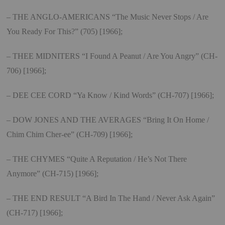
– THE ANGLO-AMERICANS “The Music Never Stops / Are
You Ready For This?” (705) [1966];
– THEE MIDNITERS “I Found A Peanut / Are You Angry” (CH-
706) [1966];
– DEE CEE CORD “Ya Know / Kind Words” (CH-707) [1966];
– DOW JONES AND THE AVERAGES “Bring It On Home /
Chim Chim Cher-ee” (CH-709) [1966];
– THE CHYMES “Quite A Reputation / He’s Not There
Anymore” (CH-715) [1966];
– THE END RESULT “A Bird In The Hand / Never Ask Again”
(CH-717) [1966];