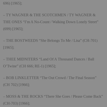
696) [1965];
– TY WAGNER & THE SCOTCHMEN / TY WAGNER &
THE ONES “I’m A No-Count / Walking Down Lonely Street”
(699) [1965];
– THE BOSTWEEDS “She Belongs To Me / Lisa” (CH-701)
[1965];
– THEE MIDNITERS “Land Of A Thousand Dances / Ball
O’Twine” (CH 666; RE-1) [1965];
– BOB LINKLETTER “The Out Crowd / The Final Season”
(CH 702) [1966];
– MOSS & THE ROCKS “There She Goes / Please Come Back”
(CH-703) [1966];