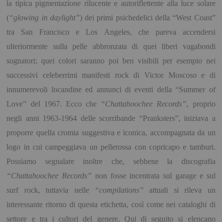
la tipica pigmentazione rilucente e autoriflettente alla luce solare
(
“glowing in daylight”
) dei primi psichedelici della “West Coast”
tra San Francisco e Los Angeles, che pareva accendersi
ulteriormente sulla pelle abbronzata di quei liberi vagabondi
sognatori; quei colori saranno poi ben visibili per esempio nei
successivi celeberrimi manifesti rock di Victor Moscoso e di
innumerevoli locandine ed annunci di eventi della “Summer of
Love” del 1967. Ecco che
“Chattahoochee Records”
, proprio
negli anni 1963-1964 delle scorribande “Pranksters”, iniziava a
proporre quella cromia suggestiva e iconica, accompagnata da un
logo in cui campeggiava un pellerossa con copricapo e tamburi.
Possiamo segnalare inoltre che, sebbene la discografia
“Chattahoochee Records”
non fosse incentrata sul garage e sul
surf rock, tuttavia nelle
“compilations”
attuali si rileva un
interessante ritorno di questa etichetta, così come nei cataloghi di
settore e tra i cultori del genere. Qui di seguito si elencano