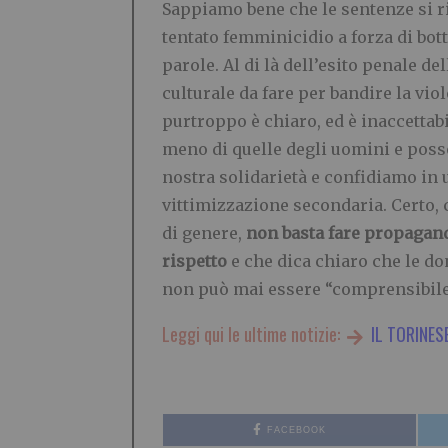
Sappiamo bene che le sentenze si 
tentato femminicidio a forza di bot
parole. Al di là dell’esito penale de
culturale da fare per bandire la vi
purtroppo è chiaro, ed è inaccettabi
meno di quelle degli uomini e posson
nostra solidarietà e confidiamo in 
vittimizzazione secondaria. Certo, 
di genere,
non basta fare propagand
rispetto
e che dica chiaro che le do
non può mai essere “comprensibile
Leggi qui le ultime notizie:
IL TORINES
FACEBOOK