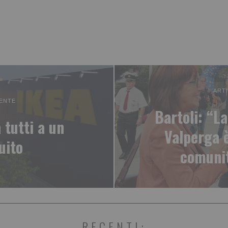
ART
ENTE
Bartoli: “L
 tutti a un
Valperga 
tuito
comunit
RECENTI: