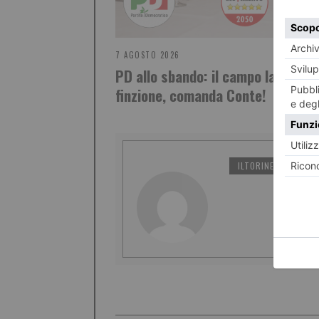
7 AGOSTO 2026
PD allo sbando: il campo largo è 
finzione, comanda Conte!
ILTORINESE
PO