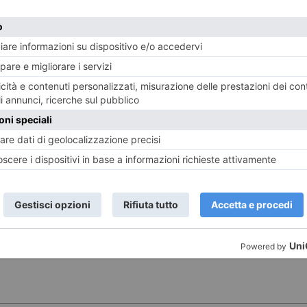
7 AGOSTO 2026
6 AGO
una
Pd: “Non pagati i lavoratori delle
Buon
aziende che consegnano pannolini”
ST RECENTI