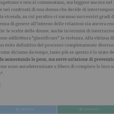
rispettano e non si commentano, ma leggere ancora nel 
te nei confronti di una donna che decide di interrompere
lla vicenda, su cui peraltro ci saranno successivi gradi d
olenza di genere all’interno delle relazioni sia ancora 
le: le scelte delle donne, anche in termini di interruzi
o addirittura “giustificare” la violenza. Alla vittima di 
un esito definitivo del processo completamente diverso,
come diciamo da tempo, tanto più se questo è lo stato del
a aumentando le pene, ma serve un’azione di prevenzio
nne sono autodeterminate e libere di compiere le loro sc
”.
E
TWITTER
WHATSAPP