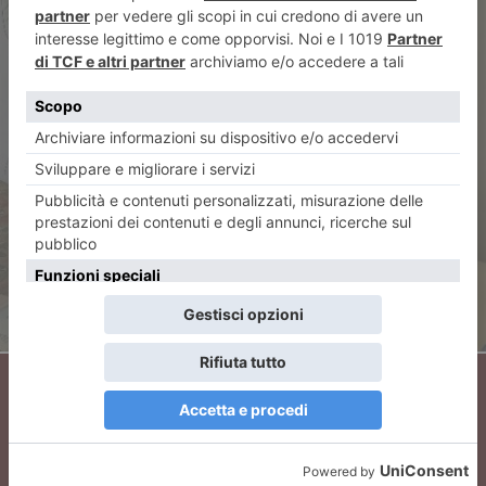
ARTICOLO PRECEDENTE
Nucleo Carabinieri Tutela
Patrimonio Culturale di Torino
sequestra 250 opere false di
Carol Rama
ARTICOLO SUCCESSIVO