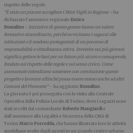
rispetto delle regole.
“È stato un piacere accogliere i Mini Vigili in Regione –
ha
dichiarato l’assessore regionale
Enrico
Bussalino
-.
Iniziative di questo genere hanno un valore
formativo straordinario, perché avvicinano i ragazzi alle
istituzioni e li rendono protagonisti di un percorso di
responsabilità e cittadinanza attiva. Investire sui più giovani
significa gettare le basi per un futuro più sicuro e consapevole,
fondato sul rispetto delle regole e sul senso civico. Come
assessorato intendiamo sostenere con convinzione questo
progetto e lavorare affinché possa essere esteso anche ad altri
Comuni del Piemonte
”
– ha aggiunto
Bussalino
.
La giornata è poi proseguita con la visita alla Centrale
Operativa della Polizia Locale di Torino, dove i ragazzi sono
stati accolti dal comandante
Roberto Mangiardi
e
dall’assessore alla Legalità e Sicurezza della Città di
Torino
Marco
Porcedda
, che hanno illustrato loro le attività
quotidiane svolte dagli agenti in un grande centro urbano.