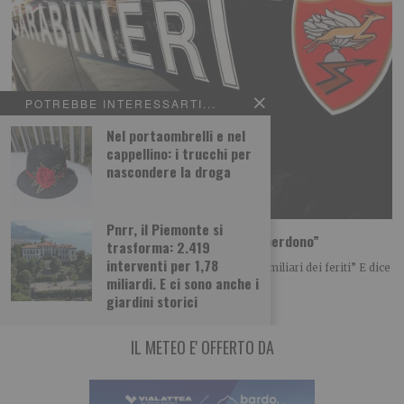
POTREBBE INTERESSARTI...
Nel portaombrelli e nel
cappellino: i trucchi per
nascondere la droga
Pnrr, il Piemonte si
L’uomo che ha investito i ciclisti: “Chiedo perdono”
trasforma: 2.419
interventi per 1,78
Tramite il suo legale scrive: “Chiedo perdono ai familiari dei feriti” E dice
miliardi. E ci sono anche i
di ammettere “la
giardini storici
IL METEO E' OFFERTO DA