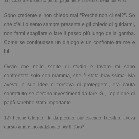
11) Cosa ti è mancato più di papà nelle varie fasi
della tua vita?
Sono credente e non chiedo mai “Perché non ci sei?”. So
che c’è! Lo sento sempre presente e gli chiedo di guidarmi,
non farmi sbagliare o fare il passo più lungo della gamba.
Come se continuasse un dialogo e un confronto tra me e
lui.
Ovvio che nelle scelte di studio e lavoro mi sono
confrontata solo con mamma, che è stata bravissima. Ma
aveva le sue idee e cercava di proteggerci, era cauta
soprattutto se c’erano investimenti da fare. Si, l’opinione di
papà sarebbe stata importante.
12) Perché Giorgio, fin da piccolo, pur essendo Triestino, aveva
questo amore incondizionato per il Toro?