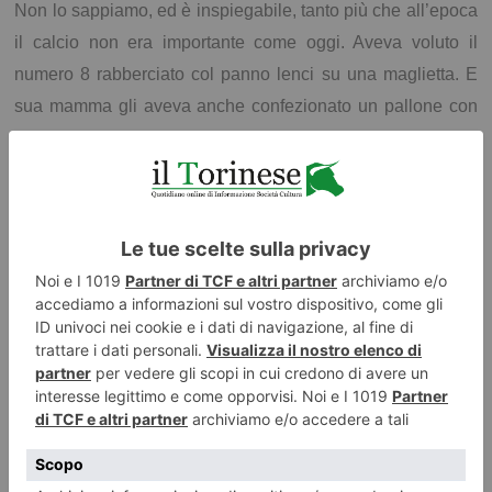
Non lo sappiamo, ed è inspiegabile, tanto più che all’epoca
il calcio non era importante come oggi. Aveva voluto il
numero 8 rabberciato col panno lenci su una maglietta. E
sua mamma gli aveva anche confezionato un pallone con
la gomma piuma, ricoperta di stracci cuciti insieme.
Non si capisce neanche perché proprio l’8 che non era
neanche quello di Valentino Mazzola. Forse è il destino.
13) Q
uando l’aereo con a bordo la squadra del Grande Torino si
schiantò a Superga, il 4 maggio 1949, per Giorgio fu straziante. E’
vero che quel dolore contribuì a forgiare il futuro capitano
Granata?
L’aneddoto ce lo raccontò nonna. Papà, appena apprese la
notizia corse via disperato; senza dirle niente, mentre lei
stava allattando zio Bruno, di 10 anni più piccolo.