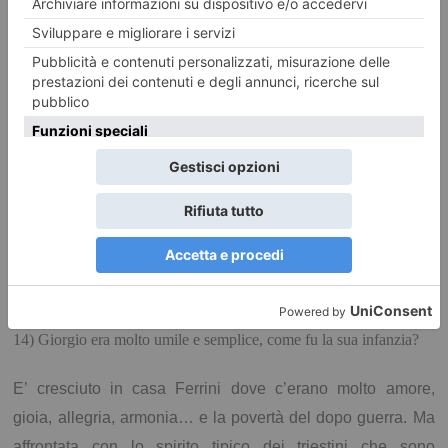
Inconsolabile, camminò da solo, lungo il mare fino a notte
fonda, mentre tutti lo cercavano preoccupati.
Quando tornò, il padre non ebbe cuore di punirlo perché,
guardandolo negli occhi, lo vide talmente sconvolto che lo
mandò a dormire.
Al mattino gli chiesero spiegazioni e lui angosciato…«Ma
sono morti tutti i miei eroi, volete capirlo!», poi aggiunse «Io
diventerò il capitano!».
14) Giorgio era molto umile e semplice, come fu la sua infanzia?
E’ cresciuto in casa Ferrini dove c’erano molto amore,
gioia, allegria, armonia… e la povertà del dopo guerra. Ma
affrontata con lo spirito tipico dei triestini che sono