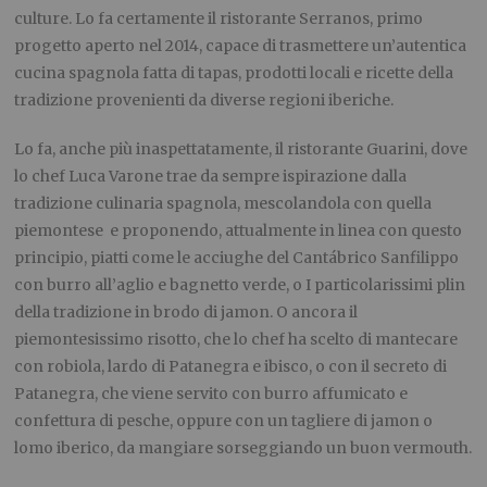
culture. Lo fa certamente il ristorante Serranos, primo
progetto aperto nel 2014, capace di trasmettere un’autentica
cucina spagnola fatta di tapas, prodotti locali e ricette della
tradizione provenienti da diverse regioni iberiche.
Lo fa, anche più inaspettatamente, il ristorante Guarini, dove
lo chef Luca Varone trae da sempre ispirazione dalla
tradizione culinaria spagnola, mescolandola con quella
piemontese e proponendo, attualmente in linea con questo
principio, piatti come le acciughe del Cantábrico Sanfilippo
con burro all’aglio e bagnetto verde, o I particolarissimi plin
della tradizione in brodo di jamon. O ancora il
piemontesissimo risotto, che lo chef ha scelto di mantecare
con robiola, lardo di Patanegra e ibisco, o con il secreto di
Patanegra, che viene servito con burro affumicato e
confettura di pesche, oppure con un tagliere di jamon o
lomo iberico, da mangiare sorseggiando un buon vermouth.