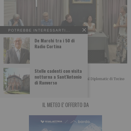
POTREBBE INTERESSARTI...
De Marchi tra i 50 di
Radio Cortina
L’importanza del centro in politica
Stelle cadenti con visita
notturna a Sant’Antonio
Merlo, Nallo e Giachino a confronto Bel convegno al Diplomatic di Torino
di Ranverso
organizzato dalla UDC torinese
IL METEO E' OFFERTO DA