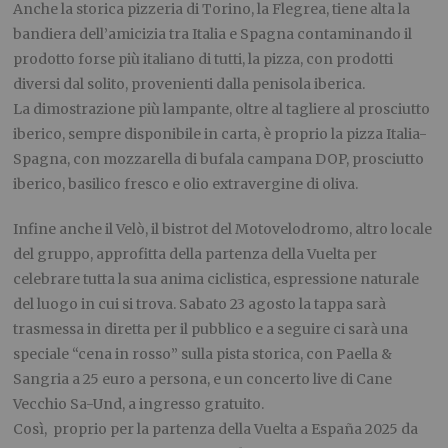
Anche la storica pizzeria di Torino, la Flegrea, tiene alta la
bandiera dell’amicizia tra Italia e Spagna contaminando il
prodotto forse più italiano di tutti, la pizza, con prodotti
diversi dal solito, provenienti dalla penisola iberica.
La dimostrazione più lampante, oltre al tagliere al prosciutto
iberico, sempre disponibile in carta, è proprio la pizza Italia-
Spagna, con mozzarella di bufala campana DOP, prosciutto
iberico, basilico fresco e olio extravergine di oliva.
Infine anche il Velò, il bistrot del Motovelodromo, altro locale
del gruppo, approfitta della partenza della Vuelta per
celebrare tutta la sua anima ciclistica, espressione naturale
del luogo in cui si trova. Sabato 23 agosto la tappa sarà
trasmessa in diretta per il pubblico e a seguire ci sarà una
speciale “cena in rosso” sulla pista storica, con Paella &
Sangria a 25 euro a persona, e un concerto live di Cane
Vecchio Sa-Und, a ingresso gratuito.
Così, proprio per la partenza della Vuelta a España 2025 da