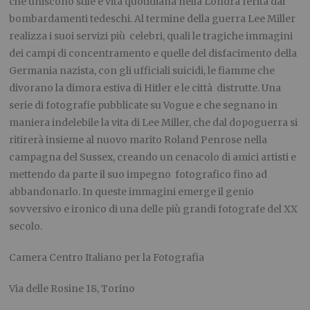
che uniscono stile e vita quotidiana nella Londra ferita dai
bombardamenti tedeschi. Al termine della guerra Lee Miller
realizza i suoi servizi più celebri, quali le tragiche immagini
dei campi di concentramento e quelle del disfacimento della
Germania nazista, con gli ufficiali suicidi, le fiamme che
divorano la dimora estiva di Hitler e le città distrutte. Una
serie di fotografie pubblicate su Vogue e che segnano in
maniera indelebile la vita di Lee Miller, che dal dopoguerra si
ritirerà insieme al nuovo marito Roland Penrose nella
campagna del Sussex, creando un cenacolo di amici artisti e
mettendo da parte il suo impegno fotografico fino ad
abbandonarlo. In queste immagini emerge il genio
sovversivo e ironico di una delle più grandi fotografe del XX
secolo.
Camera Centro Italiano per la Fotografia
Via delle Rosine 18, Torino