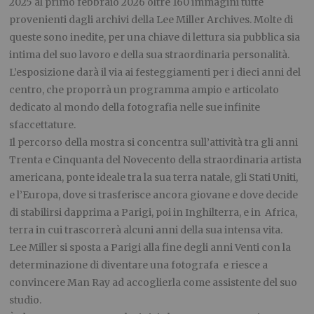
2025 al primo febbraio 2026 oltre 160 immagini tutte
provenienti dagli archivi della Lee Miller Archives. Molte di
queste sono inedite, per una chiave di lettura sia pubblica sia
intima del suo lavoro e della sua straordinaria personalità.
L’esposizione darà il via ai festeggiamenti per i dieci anni del
centro, che proporrà un programma ampio e articolato
dedicato al mondo della fotografia nelle sue infinite
sfaccettature.
Il percorso della mostra si concentra sull’attività tra gli anni
Trenta e Cinquanta del Novecento della straordinaria artista
americana, ponte ideale tra la sua terra natale, gli Stati Uniti,
e l’Europa, dove si trasferisce ancora giovane e dove decide
di stabilirsi dapprima a Parigi, poi in Inghilterra, e in Africa,
terra in cui trascorrerà alcuni anni della sua intensa vita.
Lee Miller si sposta a Parigi alla fine degli anni Venti con la
determinazione di diventare una fotografa e riesce a
convincere Man Ray ad accoglierla come assistente del suo
studio.