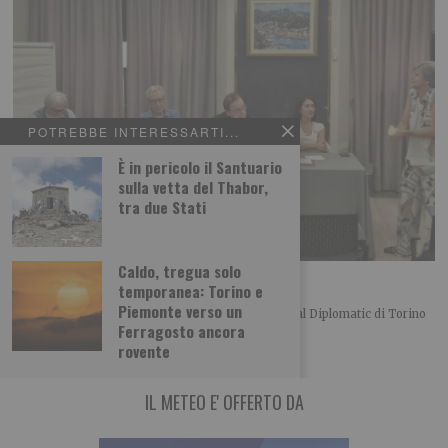
POTREBBE INTERESSARTI...
È in pericolo il Santuario
sulla vetta del Thabor,
tra due Stati
Caldo, tregua solo
L’importanza del centro in politica
temporanea: Torino e
Piemonte verso un
Merlo, Nallo e Giachino a confronto Bel convegno al Diplomatic di Torino
Ferragosto ancora
organizzato dalla UDC torinese
rovente
IL METEO E' OFFERTO DA