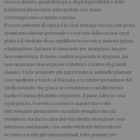
ricerca attenta, quasi filologica, degli ingredienti e delle
tradizioni piemontesi, interpretate con mano
contemporanea e spirito curioso.
Il cuore pulsante di Opera è lo chef Stefano Sforza, che porta
avanti una visione personale e coerente della cucina: ogni
piatto è il risultato di un equilibrio tra tecnica, materia prima
e ispirazione. Qui non si viene solo per mangiare, ma per
fare esperienza. Il menu cambia seguendo le stagioni, ma
non mancano mai sorprese e riletture creative di grandi
classici. Tra le proposte più apprezzate, le animelle glassate
con cipollotto e fondo al Marsala, o la reinterpretazione del
vitello tonnato che gioca su consistenze e acidità senza
tradire l’anima del piatto originario. Il pane, fatto in casa
ogni giorno, è servito con burro mantecato e olio
extravergine piemontese: un inizio semplice ma già
rivelatore. Anche la carta dei vini merita attenzione: una
selezione mai banale, con molte etichette del territorio
accanto a scelte più internazionali, tutte pensate per