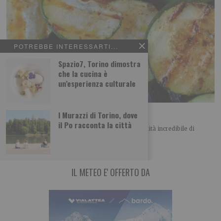
POTREBBE INTERESSARTI...
Spazio7, Torino dimostra
che la cucina è
un’esperienza culturale
Zucchine allo zenzero fresco
I Murazzi di Torino, dove
il Po racconta la città
In questo periodo i nostri orti producono una quantità incredibile di
zucchine. Molto versatili in cucina,
IL METEO E' OFFERTO DA