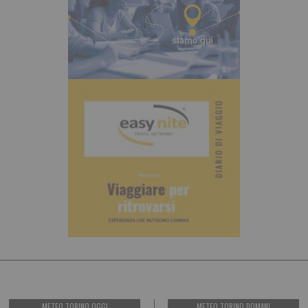
METEO TORINO OGGI
METEO TORINO DOMANI