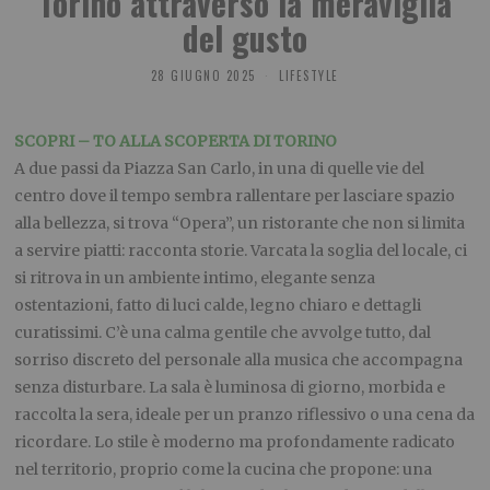
Torino attraverso la meraviglia
del gusto
28 GIUGNO 2025
LIFESTYLE
SCOPRI – TO ALLA SCOPERTA DI TORINO
A due passi da Piazza San Carlo, in una di quelle vie del
centro dove il tempo sembra rallentare per lasciare spazio
alla bellezza, si trova “Opera”, un ristorante che non si limita
a servire piatti: racconta storie. Varcata la soglia del locale, ci
si ritrova in un ambiente intimo, elegante senza
ostentazioni, fatto di luci calde, legno chiaro e dettagli
curatissimi. C’è una calma gentile che avvolge tutto, dal
sorriso discreto del personale alla musica che accompagna
senza disturbare. La sala è luminosa di giorno, morbida e
raccolta la sera, ideale per un pranzo riflessivo o una cena da
ricordare. Lo stile è moderno ma profondamente radicato
nel territorio, proprio come la cucina che propone: una