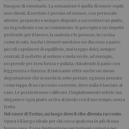
bisogno di ostentarlo. La sensazione è quella di essere ospiti,
non clienti. Il servizio è preciso ed umano, con personale
attento, preparato e sempre disposto a raccontare un piatto,
un ingrediente o un accostamento. Si percepisce un rispetto
profondo per il lavoro, la materia e le persone, in cucina
come in sala. Anche i dessert meritano un discorso a parte;
piccoli capolavori di equilibrio, mai troppo dolci, sempre
centrati. Il sorbetto al sedano e mela verde, ad esempio,
sorprende per freschezza e pulizia, chiudendo il pasto con
leggerezza e finezza. Il ristorante offre anche un menu
degustazione che si snoda in sette portate, ognuna pensata
come tappa di un racconto coerente, dove nulla è lasciato al
caso. Le porzioni sono calibrate, l’impiattamento sobrio ma
elegante e ogni piatto arriva al tavolo con il suo tempo, senza
fretta.
Nel cuore di Torino, un luogo dove il cibo diventa racconto.
Opera è il luogo ideale per chi cerca qualcosa in più di una
buona cena. È una destinazione per torinesi curiosi e per