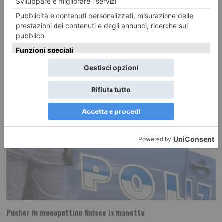
RECENTI:
Pusher in monopattino finisce in manette