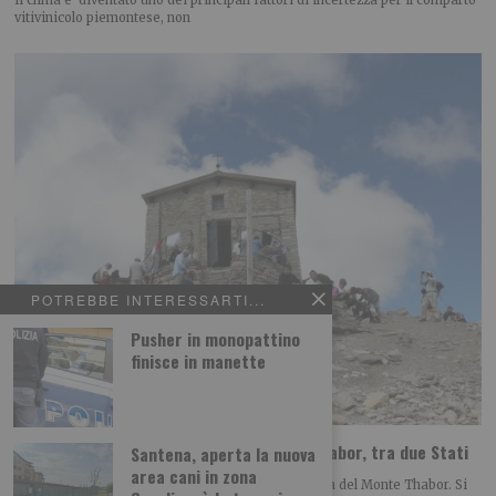
vitivinicolo piemontese, non
POTREBBE INTERESSARTI...
Pusher in monopattino
finisce in manette
È in pericolo il Santuario sulla vetta del Thabor, tra due Stati
Santena, aperta la nuova
area cani in zona
E’ l’antica cappella collocata a 3178 metri sulla vetta del Monte Thabor. Si