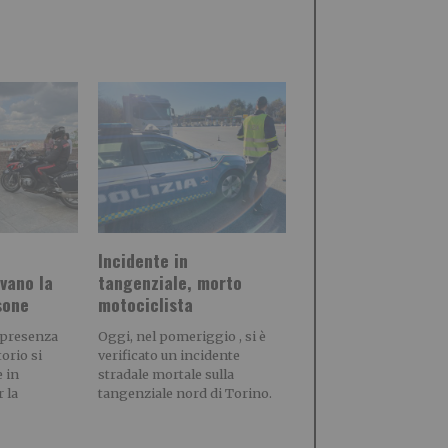
Incidente in
lvano la
tangenziale, morto
sone
motociclista
a presenza
Oggi, nel pomeriggio , si è
torio si
verificato un incidente
 in
stradale mortale sulla
 la
tangenziale nord di Torino.