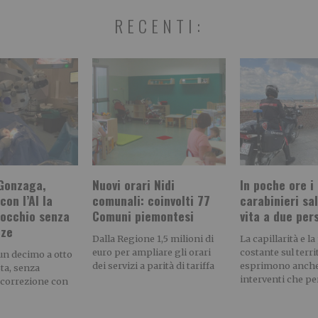
RECENTI:
 Gonzaga,
Nuovi orari Nidi
In poche ore i
con l’AI la
comunali: coinvolti 77
carabinieri sa
 occhio senza
Comuni piemontesi
vita a due per
nze
Dalla Regione 1,5 milioni di
La capillarità e l
euro per ampliare gli orari
costante sul terri
un decimo a otto
dei servizi a parità di tariffa
esprimono anche
sta, senza
interventi che per
 correzione con