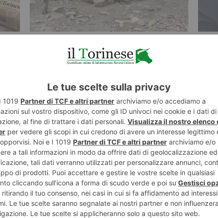
7 AGOSTO 2026
7 AGO
se
È in pericolo il Santuario sulla vetta
San 
del Thabor, tra due Stati
la v
sper
ST RECENTI