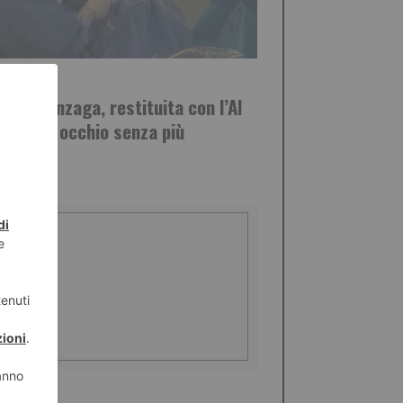
STO 2026
Luigi Gonzaga, restituita con l’AI
ista a un occhio senza più
anze