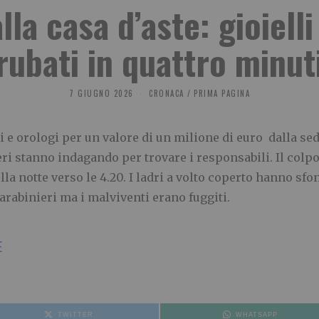
la casa d’aste: gioiell
rubati in quattro minut
7 GIUGNO 2026
CRONACA
/
PRIMA PAGINA
li e orologi per un valore di un milione di euro dalla se
ri stanno indagando per trovare i responsabili. Il colpo 
a notte verso le 4.20. I ladri a volto coperto hanno sfo
arabinieri ma i malviventi erano fuggiti.
E
TWITTER
WHATSAPP