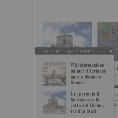
POTREBBE INTERESSARTI...
Più informazione
È in pericolo il Santuario
San Luigi
online: il Torinese
sulla vetta del Thabor,
restituita 
apre a Milano e
tra due Stati
vista a un
Genova
più spera
E’ l’antica cappella collocata
È in pericolo il
a 3178 metri sulla vetta del
Da meno di 
Santuario sulla
Monte Thabor. Si trova in
decimi di vi
territorio
vetta del Thabor,
necessità di
lenti.
tra due Stati