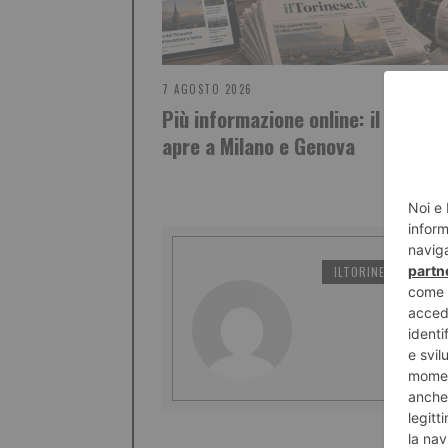
7 AGOSTO 2026
Più informazione online: il Torine
apre a Milano e Genova
ILTORINESE
PO