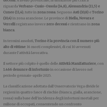
decessi
. A livello provinciale, la situazione più critica
riguarda
Verbano-Cusio-Ossola (14,8), Alessandria (11,5) e
Cuneo (11,4)
, tutte in
zona rossa
. Seguono
Asti (10,8)
e
Torino
(10,4)
in zona arancione. Le province di
Biella, Novara e
Vercelli
registrano invece
zero decessi
e rientrano in
zona
bianca
.
In termini assoluti,
Torino è la provincia con il numero più
alto di vittime
: 16 morti complessivi, di cui 10 avvenuti
durante l’attività lavorativa.
Il settore più colpito è quello delle
Attività Manifatturiere
, con
1.466 denunce di infortunio
in occasione di lavoro nel
periodo gennaio-aprile 2025.
La classificazione adottata dall’Osservatorio Vega divide le
regioni in quattro fasce di rischio (bianca, gialla, arancione,
rossa) sulla base dell’incidenza degli infortuni mortali per
milione di occupati, consentendo un confronto