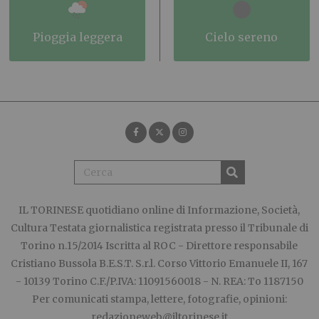
pioggia leggera
cielo sereno
IL TORINESE
quotidiano online di Informazione, Società,
Cultura Testata giornalistica registrata presso il Tribunale di
Torino n.15/2014 Iscritta al ROC - Direttore responsabile
Cristiano Bussola B.E.S.T. S.r.l. Corso Vittorio Emanuele II, 167
- 10139 Torino C.F./P.IVA: 11091560018 - N. REA: To 1187150
Per comunicati stampa, lettere, fotografie, opinioni:
redazioneweb@iltorinese.it