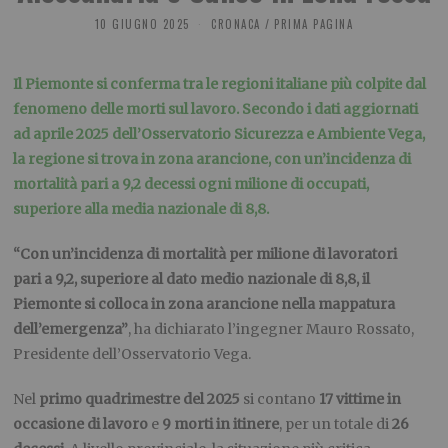
10 GIUGNO 2025
CRONACA
/
PRIMA PAGINA
Il Piemonte si conferma tra le regioni italiane più colpite dal
fenomeno delle morti sul lavoro. Secondo i dati aggiornati
ad aprile 2025 dell’Osservatorio Sicurezza e Ambiente Vega,
la regione si trova in zona arancione, con un’incidenza di
mortalità pari a 9,2 decessi ogni milione di occupati,
superiore alla media nazionale di 8,8.
“Con un’incidenza di mortalità per milione di lavoratori
pari a 9,2, superiore al dato medio nazionale di 8,8, il
Piemonte si colloca in zona arancione nella mappatura
dell’emergenza”
, ha dichiarato l’ingegner Mauro Rossato,
Presidente dell’Osservatorio Vega.
Nel
primo quadrimestre del 2025
si contano
17 vittime in
occasione di lavoro
e
9 morti in itinere
, per un totale di
26