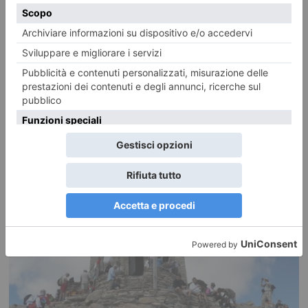
I sindaci dei Comuni olimpici chiedono garanzie per il servizio
pediatrico
Pubblichiamo la lettera congiunta firmata dal Presidente dell’Unione
Comuni Olimpici Via Lattea Mauro Meneguzzi e dai