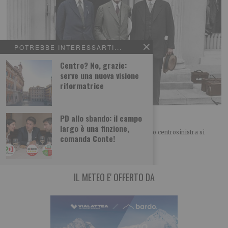
POTREBBE INTERESSARTI...
Centro? No, grazie:
serve una nuova visione
riformatrice
Ennio Caretto: Gli “Anni furenti” degli Usa
PD allo sbando: il campo
largo è una finzione,
FINESTRA SUL MONDO Nel nostro “Campo largo” o centrosinistra si
comanda Conte!
litiga di nuovo sulla politica estera. O meglio
IL METEO E' OFFERTO DA