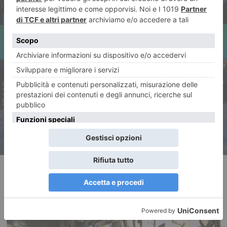
ARTICOLO SUCCESSIVO
Torino progetta i futuri urbani
all’Arab European Cities
Dialogue di Riyadh
RECENTI: