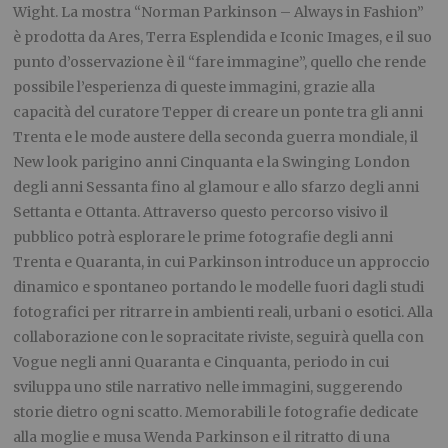
Wight. La mostra “Norman Parkinson – Always in Fashion”
è prodotta da Ares, Terra Esplendida e Iconic Images, e il suo
punto d’osservazione è il “fare immagine”, quello che rende
possibile l’esperienza di queste immagini, grazie alla
capacità del curatore Tepper di creare un ponte tra gli anni
Trenta e le mode austere della seconda guerra mondiale, il
New look parigino anni Cinquanta e la Swinging London
degli anni Sessanta fino al glamour e allo sfarzo degli anni
Settanta e Ottanta. Attraverso questo percorso visivo il
pubblico potrà esplorare le prime fotografie degli anni
Trenta e Quaranta, in cui Parkinson introduce un approccio
dinamico e spontaneo portando le modelle fuori dagli studi
fotografici per ritrarre in ambienti reali, urbani o esotici. Alla
collaborazione con le sopracitate riviste, seguirà quella con
Vogue negli anni Quaranta e Cinquanta, periodo in cui
sviluppa uno stile narrativo nelle immagini, suggerendo
storie dietro ogni scatto. Memorabili le fotografie dedicate
alla moglie e musa Wenda Parkinson e il ritratto di una