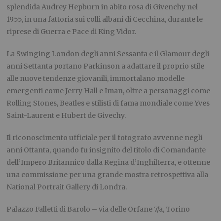
splendida Audrey Hepburn in abito rosa di Givenchy nel
1955, in una fattoria sui colli albani di Cecchina, durante le
riprese di Guerra e Pace di King Vidor.
La Swinging London degli anni Sessanta e il Glamour degli
anni Settanta portano Parkinson a adattare il proprio stile
alle nuove tendenze giovanili, immortalano modelle
emergenti come Jerry Hall e Iman, oltre a personaggi come
Rolling Stones, Beatles e stilisti di fama mondiale come Yves
Saint-Laurent e Hubert de Givechy.
Il riconoscimento ufficiale per il fotografo avvenne negli
anni Ottanta, quando fu insignito del titolo di Comandante
dell’Impero Britannico dalla Regina d’Inghilterra, e ottenne
una commissione per una grande mostra retrospettiva alla
National Portrait Gallery di Londra.
Palazzo Falletti di Barolo – via delle Orfane 7/a, Torino