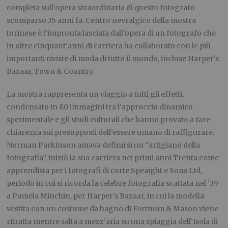
completa sull’opera straordinaria di questo fotografo
scomparso 35 anni fa. Centro nevralgico della mostra
torinese è l’impronta lasciata dall’opera di un fotografo che
in oltre cinquant’anni di carriera ha collaborato con le più
importanti riviste di moda di tutto il mondo, incluse Harper’s
Bazaar, Town & Country.
La mostra rappresenta un viaggio a tutti gli effetti,
condensato in 80 immagini tra l’approccio dinamico
sperimentale e gli studi culturali che hanno provato a fare
chiarezza sui presupposti dell’essere umano di raffigurare.
Norman Parkinson amava definirsi un “artigiano della
fotografia”, iniziò la sua carriera nei primi anni Trenta come
apprendista per i fotografi di corte Speaight e Sons Ltd,
periodo in cui si ricorda la celebre fotografia scattata nel ’39
a Pamela Minchin, per Harper’s Bazaar, in cui la modella
vestita con un costume da bagno di Fortnum & Mason viene
ritratta mentre salta a mezz’aria su una spiaggia dell’Isola di