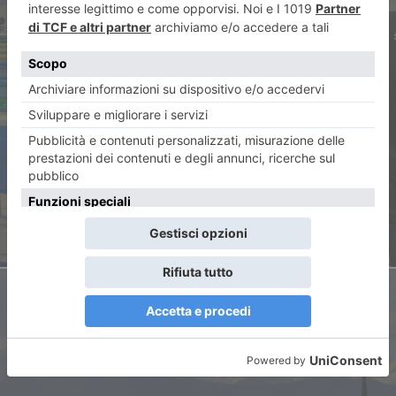
ARTICOLO PRECEDENTE
Dadone al top a Livorno. Test
in vasca lunga positivo per
Tassinario
ARTICOLO SUCCESSIVO