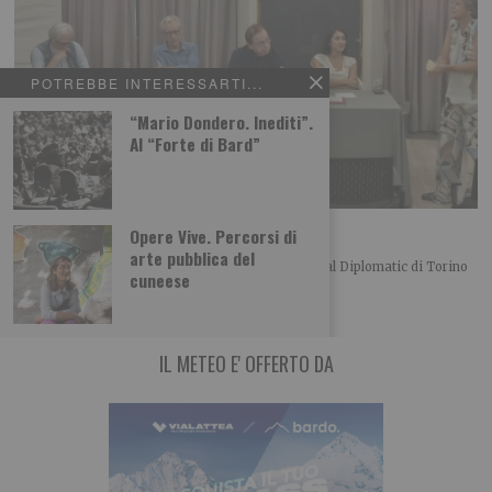
POTREBBE INTERESSARTI...
“Mario Dondero. Inediti”.
Al “Forte di Bard”
L’importanza del centro in politica
Opere Vive. Percorsi di
arte pubblica del
Merlo, Nallo e Giachino a confronto Bel convegno al Diplomatic di Torino
cuneese
organizzato dalla UDC torinese
IL METEO E' OFFERTO DA