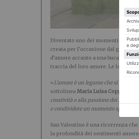
Diventato uno dei momenti più
ins
creata per l’occasione dal giardini
d’amore accanto a una buca delle le
traccia del loro amore. Le lettere p
«
L’amore è un legame che si intreccia
sottolinea
Maria Luisa Coppa, pre
creatività e alla passione dei fiorai t
e condividere un momento speciale
»
San Valentino è una ricorrenza che
la profondità dei sentimenti amoro