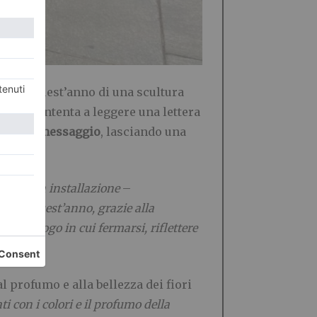
icchisce quest’anno di una scultura
agazza intenta a leggere una lettera
proprio messaggio
, lasciando una
di questa installazione
–
nche quest’anno, grazie alla
a. Un luogo in cui fermarsi, riflettere
al profumo e alla bellezza dei fiori
i con i colori e il profumo della