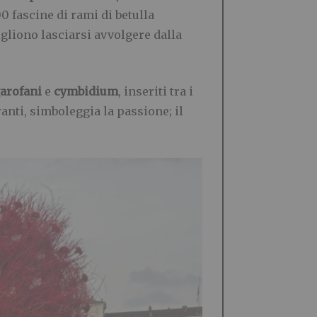
0 fascine di rami di betulla
ogliono lasciarsi avvolgere dalla
arofani
e
cymbidium
, inseriti tra i
branti, simboleggia la passione; il