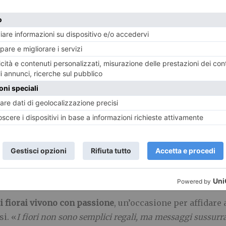
tagrammati
della vita cittadina, il cuore di fiori si arr
ere
Rodolfo Marasciuolo
, che rappresenta una giovane r
ttere. Gli innamorati potranno scrivere e
imbucarvi il 
iù belle saranno pubblicate.
, cresce e resiste nel tempo, proprio come i rami di betulla 
sidente di Ascom Confcommercio Torino e provincia
–.
A
orinesi, offriamo alla città un simbolo iconico per questa fest
.
i fiorai vivono con passione
, un’occasione per affidare 
si. «
I fiori non sono semplici regali, ma messaggi sussurrat