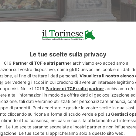
 è a titolo volontario, è riconoscere in modo ufficiale gl
radizione, innovativi e di eccellenza sul territorio comu
utare i nostri esercizi di prossimità che svolgono una 
 anche come presidio del territorio ed elemento di aggr
ta azione si inserisce nel piano di valorizzazione de
mpagna ‘Torino compra vicino’ e si affianca alle numero
cordiamo gli interventi di riqualificazione di 11 mercati 