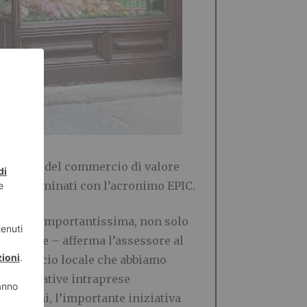
i esercizi del commercio di valore
nale, denominati con l’acronimo EPIC.
funzione importantissima, non solo
egazione – afferma l’assessore al
l commercio locale che abbiamo
se iniziative intraprese
cittadini, l’importante iniziativa