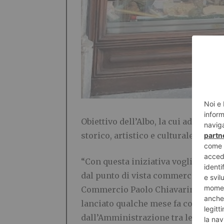
Obiettivo dell’Albo, la cui adesione
storico, artistico e culturale, di t
“Con questa iniziativa vogliamo ai
dal punto di vista commerciale, ma
Commercio Paolo Chiavarino -. Ques
lanciato qualche mese fa con la ca
dall’Amministrazione tra le quali ri