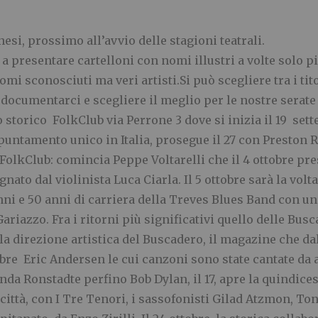
nesi, prossimo all’avvio delle stagioni teatrali.
ra a presentare cartelloni con nomi illustri a volte solo 
nomi sconosciuti ma veri artisti.Si può scegliere tra i ti
documentarci e scegliere il meglio per le nostre serate 
o storico FolkClub via Perrone 3 dove si inizia il 19 s
untamento unico in Italia, prosegue il 27 con Preston R
 FolkClub: comincia Peppe Voltarelli che il 4 ottobre p
o dal violinista Luca Ciarla. Il 5 ottobre sarà la volta
nni e 50 anni di carriera della Treves Blues Band con un
riazzo. Fra i ritorni più significativi quello delle Busc
a direzione artistica del Buscadero, il magazine che dal
bre Eric Andersen le cui canzoni sono state cantate da 
inda Ronstadte perfino Bob Dylan, il 17, apre la quindic
 città, con I Tre Tenori, i sassofonisti Gilad Atzmon, T