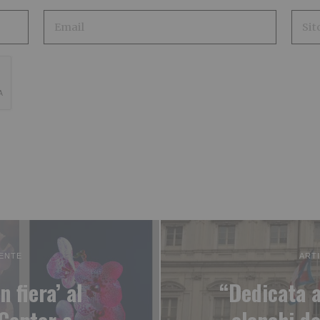
ENTE
ART
n fiera’ al
“Dedicata a 