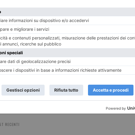
4 DICEMBRE 2024
8 NOV
A Natale siamo più buoni: due
Il Na
iniziative di beneficenza
ST RECENTI