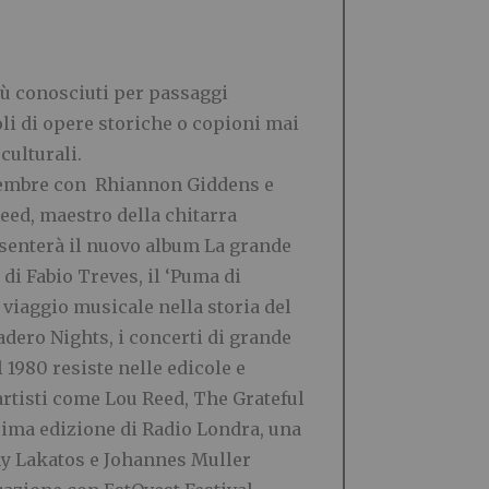
più conosciuti per passaggi
toli di opere storiche o copioni mai
culturali.
ettembre con Rhiannon Giddens e
eed, maestro della chitarra
resenterà il nuovo album La grande
 di Fabio Treves, il ‘Puma di
 viaggio musicale nella storia del
adero Nights, i concerti di grande
 1980 resiste nelle edicole e
artisti come Lou Reed, The Grateful
esima edizione di Radio Londra, una
ony Lakatos e Johannes Muller