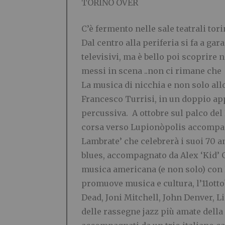
TORINO OVER
C’è fermento nelle sale teatrali tori
Dal centro alla periferia si fa a ga
televisivi, ma è bello poi scoprire 
messi in scena ..non ci rimane che 
La musica di nicchia e non solo all
Francesco Turrisi, in un doppio app
percussiva. A ottobre sul palco del
corsa verso Lupionòpolis accompagnat
Lambrate’ che celebrerà i suoi 70 a
blues, accompagnato da Alex ‘Kid’ Ga
musica americana (e non solo) con l
promuove musica e cultura, l’11otto
Dead, Joni Mitchell, John Denver, L
delle rassegne jazz più amate della