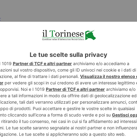
E
TWITTER
WHATSAPP
TORINO OVER
POTREBBE INTERESSARTI...