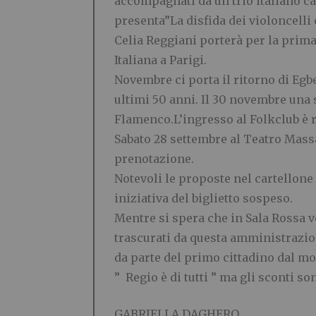
accompagnati da un trio italiano cap
presenta”La disfida dei violoncelli 
Celia Reggiani porterà per la prima 
Italiana a Parigi.
Novembre ci porta il ritorno di Egb
ultimi 50 anni. Il 30 novembre una 
Flamenco.L’ingresso al Folkclub è ris
Sabato 28 settembre al Teatro Massa
prenotazione.
Notevoli le proposte nel cartellone 
iniziativa del biglietto sospeso.
Mentre si spera che in Sala Rossa v
trascurati da questa amministrazi
da parte del primo cittadino dal m
” Regio è di tutti ” ma gli sconti s
GABRIELLA DAGHERO