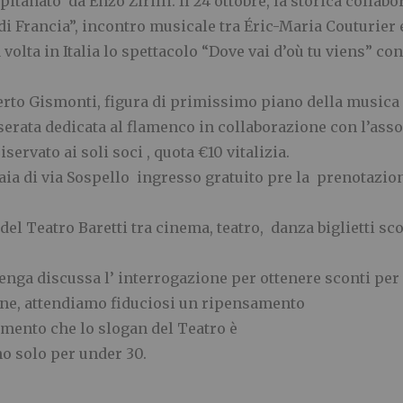
itanato da Enzo Zirilli. Il 24 ottobre, la storica collab
di Francia”, incontro musicale tra Éric-Maria Couturier e
volta in Italia lo spettacolo “Dove vai d’où tu viens” con
erto Gismonti, figura di primissimo piano della musica 
serata dedicata al flamenco in collaborazione con l’ass
ervato ai soli soci , quota €10 vitalizia.
ia di via Sospello ingresso gratuito pre la prenotazion
del Teatro Baretti tra cinema, teatro, danza biglietti sco
enga discussa l’ interrogazione per ottenere sconti per 
one, attendiamo fiduciosi un ripensamento
omento che lo slogan del Teatro è
ono solo per under 30.