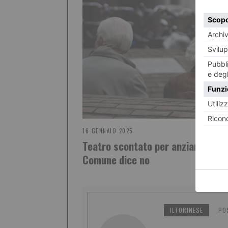
16 GENNAIO 2025
Teatro scontato per anziani? Il
Comune dice no
ILTORINESE
PO