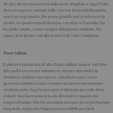
dei piccoli energumeni sta dalla parte sbagliata e oggi l’Italia
deve recuperare autorità nelle carcere. Il sovraffollamento
non è un argomento che possa giustificare la violenza e la
rivolta. Su questo tema il dissenso con Marco Pannella che
ho molto amato, è stato sempre abbastanza evidente. Mi
spiace, io la penso così alla maniera di Carlo Casalegno.
.
Pinot Gallizio
Il pittore e farmacista di Alba Pinot Gallizio manco’ nel 1964.
Mio padre era un suo estimatore, mentre mia madre lo
detestava. Qualche sua opera è rimasta in casa. La sua
presenza artistica è stata considerata provocatoriamente
rivoluzionaria. Oggi la sua opera è dimenticata e tale deve
restare. Non ho trovato il modo di vendere i quadri che
tengo nel solaio. Più che un artista europeo fu un provinciale
langarolo, malgrado l’impegno incredibile per farsi