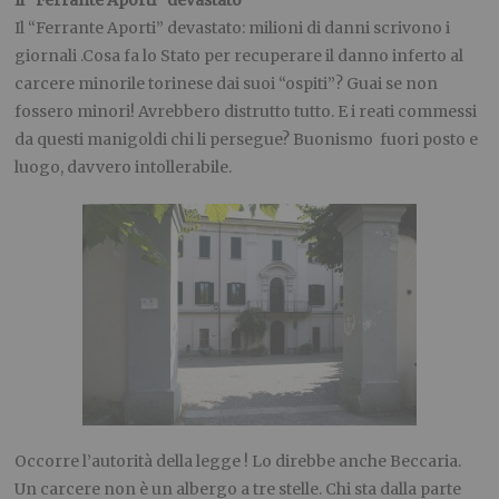
Il “Ferrante Aporti” devastato
Il “Ferrante Aporti” devastato: milioni di danni scrivono i
giornali .Cosa fa lo Stato per recuperare il danno inferto al
carcere minorile torinese dai suoi “ospiti”? Guai se non
fossero minori! Avrebbero distrutto tutto. E i reati commessi
da questi manigoldi chi li persegue? Buonismo fuori posto e
luogo, davvero intollerabile.
Occorre l’autorità della legge ! Lo direbbe anche Beccaria.
Un carcere non è un albergo a tre stelle. Chi sta dalla parte