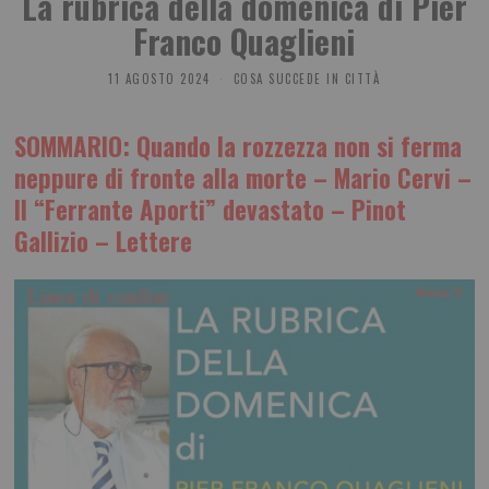
La rubrica della domenica di Pier
Franco Quaglieni
11 AGOSTO 2024
COSA SUCCEDE IN CITTÀ
SOMMARIO:
Quando la rozzezza non si ferma
neppure di fronte alla morte – Mario Cervi –
Il “Ferrante Aporti” devastato – Pinot
Gallizio – Lettere