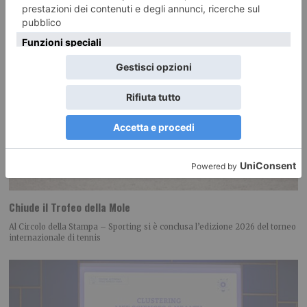
Chiude il Trofeo della Mole
Al Circolo della Stampa – Sporting si è conclusa l’edizione 2026 del torneo
internazionale di tennis