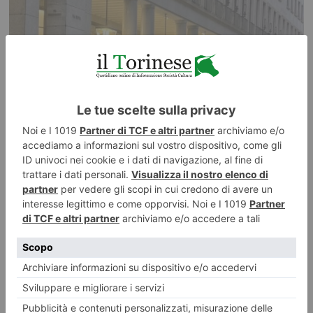
Via Roma ritrova la sua luce: termina il restauro dei lampioni
storici
Insieme a via Roma, sono pronti a tornare a splendere anche gli storici
lampioni “Piacentini”.