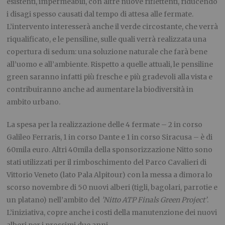
esistenti, impermeabili, con altre nuove riflettenti, riducendo
i disagi spesso causati dal tempo di attesa alle fermate.
L’intervento interesserà anche il verde circostante, che verrà
riqualificato, e le pensiline, sulle quali verrà realizzata una
copertura di sedum: una soluzione naturale che farà bene
all’uomo e all’ambiente. Rispetto a quelle attuali, le pensiline
green saranno infatti più fresche e più gradevoli alla vista e
contribuiranno anche ad aumentare la biodiversità in
ambito urbano.
La spesa per la realizzazione delle 4 fermate – 2 in corso
Galileo Ferraris, 1 in corso Dante e 1 in corso Siracusa – è di
60mila euro. Altri 40mila della sponsorizzazione Nitto sono
stati utilizzati per il rimboschimento del Parco Cavalieri di
Vittorio Veneto (lato Pala Alpitour) con la messa a dimora lo
scorso novembre di 50 nuovi alberi (tigli, bagolari, parrotie e
un platano) nell’ambito del
’Nitto ATP Finals Green Project’
.
L’iniziativa, copre anche i costi della manutenzione dei nuovi