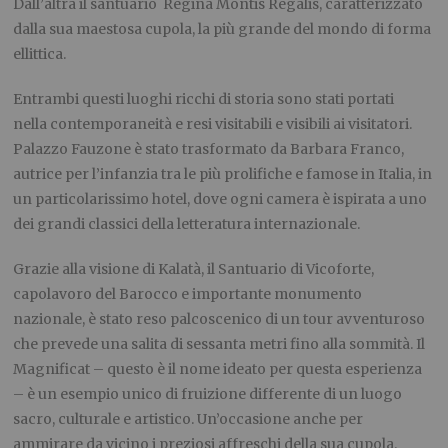
Dall’altra il santuario Regina Montis Regalis, caratterizzato
dalla sua maestosa cupola, la più grande del mondo di forma
ellittica.
Entrambi questi luoghi ricchi di storia sono stati portati
nella contemporaneità e resi visitabili e visibili ai visitatori.
Palazzo Fauzone è stato trasformato da Barbara Franco,
autrice per l’infanzia tra le più prolifiche e famose in Italia, in
un particolarissimo hotel, dove ogni camera è ispirata a uno
dei grandi classici della letteratura internazionale.
Grazie alla visione di Kalatà, il Santuario di Vicoforte,
capolavoro del Barocco e importante monumento
nazionale, è stato reso palcoscenico di un tour avventuroso
che prevede una salita di sessanta metri fino alla sommità. Il
Magnificat – questo è il nome ideato per questa esperienza
– è un esempio unico di fruizione differente di un luogo
sacro, culturale e artistico. Un’occasione anche per
ammirare da vicino i preziosi affreschi della sua cupola.