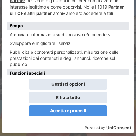
ARTICOLO PRECEDENTE
Tutta l’Europa del corno da
caccia alle Giornate
internazionali