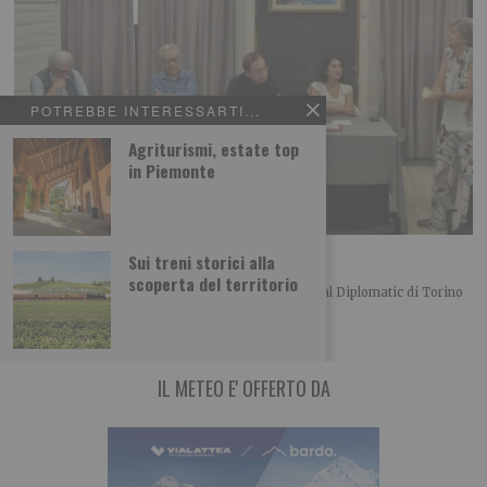
POTREBBE INTERESSARTI...
Agriturismi, estate top
in Piemonte
L’importanza del centro in politica
Sui treni storici alla
scoperta del territorio
Merlo, Nallo e Giachino a confronto Bel convegno al Diplomatic di Torino
organizzato dalla UDC torinese
IL METEO E' OFFERTO DA