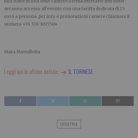
una notte in una delle camere a tema letterario dell’hotel
avranno accesso all’evento con una tariffa dedicata di 15
euro a persona. per info e prenotazioni camere chiamare il
numero +39 378 3035504
Mara Martellotta
Leggi qui le ultime notizie:
IL TORINESE
LIFESTYLE