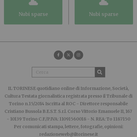
nubi sparse
nubi sparse
IL TORINESE
quotidiano online di Informazione, Società,
Cultura Testata giornalistica registrata presso il Tribunale di
Torino n.15/2014 Iscritta al ROC - Direttore responsabile
Cristiano Bussola B.E.S.T. S.r.l. Corso Vittorio Emanuele II, 167
- 10139 Torino C.F./P.IVA: 11091560018 - N. REA: To 1187150
Per comunicati stampa, lettere, fotografie, opinioni:
redazioneweb@iltorinese.it