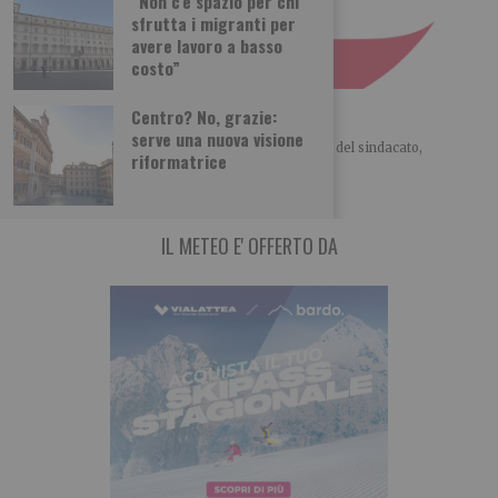
“Non c’è spazio per chi
sfrutta i migranti per
avere lavoro a basso
costo”
La Cisl vince. Basta conflitti
Centro? No, grazie:
serve una nuova visione
LO SCENARIO POLITICO di Giorgio Merlo Il ruolo del sindacato,
riformatrice
storicamente, passa attraverso la contrattazione, il
IL METEO E' OFFERTO DA