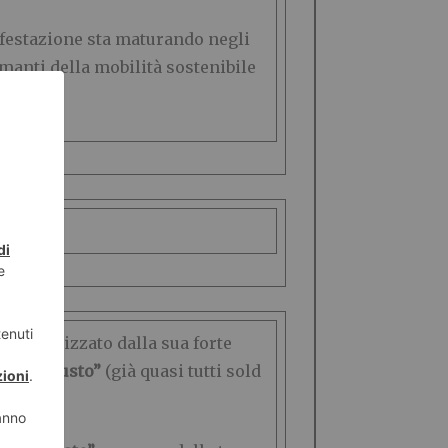
nifestazione sta maturando negli
manti della mobilità sostenibile
caratterizzato dalla sua forte
ur del gusto”
(già quasi tutti sold