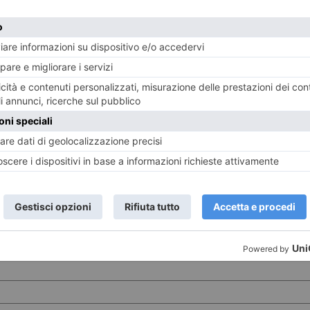
 Festival, infatti, alcuni e-bike tour, chiamati
“e-bike to
nno ai partecipanti in sella di conoscere alcune speci
 progetti di valorizzazione dell’agroalimentare promossi
i
Torino DOC
e quella casearia di T
orino Cheese
. Ogni
“
ciato ad una categoria di Maestri del Gusto come, ad esem
o, per ogni categoria, ci sarà un diverso Maestro ad acco
ne un panel intitolato
“In sella al cambiamento: il bike 
 di Venerdì 24 Maggio e ha l’obiettivo di esporre le temat
di orientare le aziende per favorire un abbassamento d
dettagli sulla decima edizione di BikeUP saranno riportat
i tour e sull’evento è possibile inviare tutte le richies