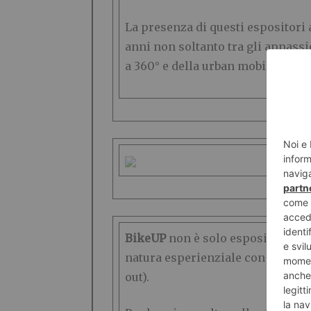
La presenza di questi espositori 
anni non soltanto tra gli appassi
a 360° e della urban mobility.
BikeUP
non è solo espositori, inf
natura esperienziale con i numero
out).