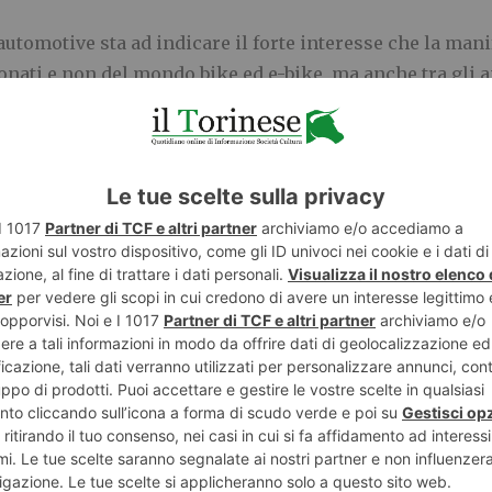
automotive sta ad indicare il forte interesse che la ma
onati e non del mondo bike ed e-bike, ma anche tra gli a
atti il lungo weekend torinese all’aperto e gratuito sarà 
si test ride, l’animazione dell’area kids e gli
“e-bike to