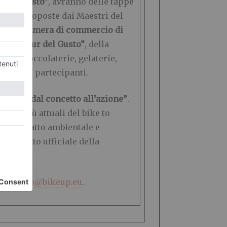
ur del Gusto”
, avranno delle tappe
alità proposte dai Maestri del
 dalla
Camera di commercio di
e-bike tour del Gusto”
, della
pio, cioccolaterie, gelaterie,
gliere i partecipanti.
to work dal concetto all’azione”
.
iche più attuali del bike to
ell’impatto ambientale e
i sul sito ufficiale della
te a:
info@bikeup.eu
.