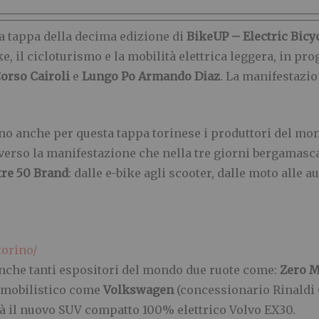
 tappa della decima edizione di
BikeUP – Electric Bicy
ike, il cicloturismo e la mobilità elettrica leggera, in 
Corso Cairoli
e
Lungo Po Armando Diaz
. La manifestazio
no anche per questa tappa torinese i produttori del mo
 verso la manifestazione che nella tre giorni bergamasc
tre 50 Brand
: dalle e-bike agli scooter, dalle moto alle 
torino/
nche tanti espositori del mondo due ruote come:
Zero M
omobilistico come
Volkswagen
(concessionario Rinaldi 
rà il nuovo SUV compatto 100% elettrico Volvo EX30.