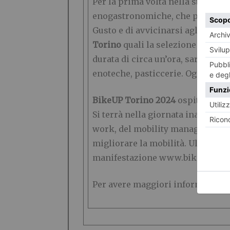
Per la prima volta nella storia del
enogastronomiche, che permettera
Gusto e di avvicinarsi agli altri
Torino
quali la selezione dei vin
durata di circa un’ora, sarà asso
enoteche, pasticcerie. Ogni giorn
BikeUP Torino 2024
ospiterà infi
Si terrà nella giornata inaugurale
work, del mobility management e 
migliorare la mobilità. Ulteriori 
manifestazione www.bikeup.eu
Per avere maggiori informazioni su