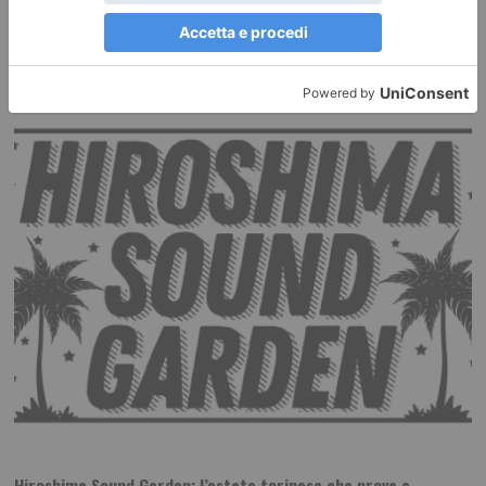
sviluppo
“Clustering Life Sciences & Health: dagli ecosistemi di innovazione ai
modelli integrati di sviluppo della filiera
Hiroshima Sound Garden: l’estate torinese che prova a