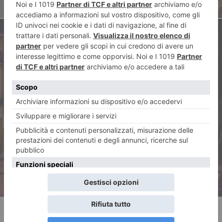
ARTICOLO SUCCESSIVO
Serate torinesi di cultura, dal
Museo di Scienze naturali alla
Pinacoteca Agnelli (con vista
sulla città)