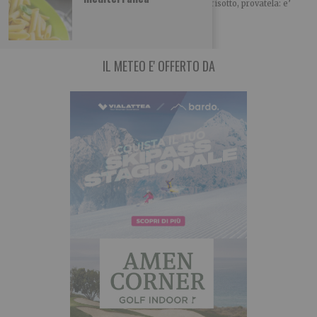
Avete letto bene, e’ una pasta ma… cuoce come un risotto, provatela: e’
proprio appetitosa!
IL METEO E' OFFERTO DA