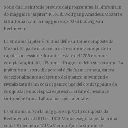
Sono due le sinfonie previste dal programma, la Sinfonia in
do maggiore “Jupiter” K 551 di Wolfgang Amadeus Mozart e
la Sinfonia n.7 in la maggiore op. 92 di Ludwig Van
Beethoven.
La Sinfonia Jupiter è l’ultima delle sinfonie composte da
Mozart. Fa parte di un ciclo di tre sinfonie composte in
rapida successione durante l’estate del 1788 e venne
completata, infatti, a Vienna il 10 agosto dello stesso anno. La
Jupiter è una sorta di apoteosi della forma sonata, estesa
eccezionalmente a ciascuno dei quattro movimenti e
rivitalizzata da un così organico uso del contrappunto da
conquistare nuovi spazi espressivi, arcate di tessiture
sinfoniche fino ad allora mai sperimentate.
La Sinfonia n. 7 in la maggiore op. 92 fu composta da
Beethoven tra il 1811 e il 1812. Venne eseguita per la prima
volta l’8 dicembre 1813 a Vienna. Questa sinfonia è