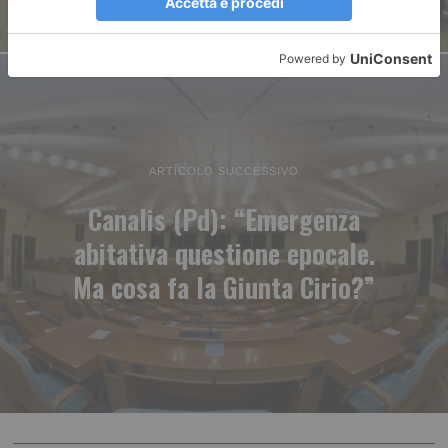
ARTICOLO SUCCESSIVO
Canalis (Pd): “Emergenza
abitativa questione epocale.
Ma cosa fa la Giunta Cirio?”