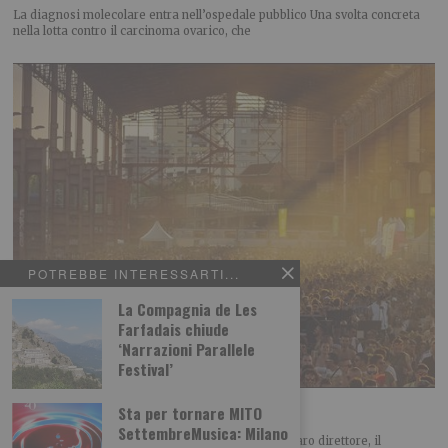
La diagnosi molecolare entra nell’ospedale pubblico Una svolta concreta
nella lotta contro il carcinoma ovarico, che
POTREBBE INTERESSARTI...
La Compagnia de Les
Farfadais chiude
‘Narrazioni Parallele
Festival’
“No alla ‘privatizzazione’ del Parco Dora”
Sta per tornare MITO
SettembreMusica: Milano
LETTERA APERTA SUL KAPPA FUTURFESTIVAL Caro direttore, il