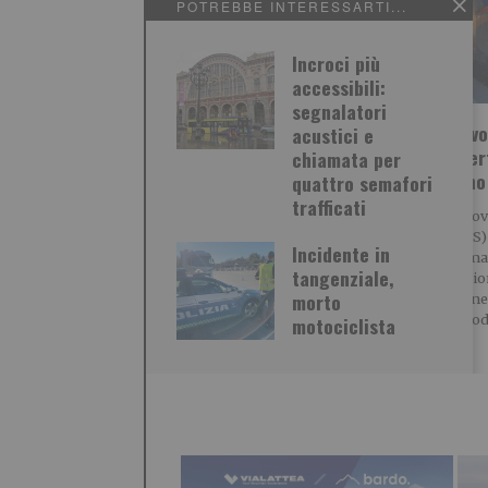
POTREBBE INTERESSARTI...
Incroci più
accessibili:
segnalatori
Incidente in
Treni, lavo
acustici e
tangenziale, morto
tra Salber
chiamata per
motociclista
Bussoleno
quattro semafori
trafficati
Oggi, nel pomeriggio , si è
Rete Ferrovi
verificato un incidente
(Gruppo FS)
Incidente in
stradale mortale sulla
programmato
tangenziale,
tangenziale nord di Torino.
manutenzion
morto
lungo la line
Torino-Mod
motociclista