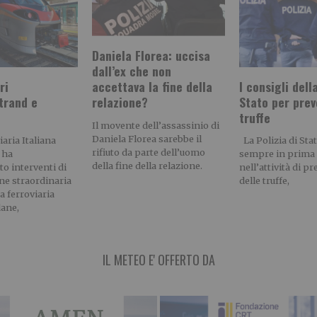
Daniela Florea: uccisa
dall’ex che non
ri
I consigli dell
accettava la fine della
trand e
Stato per prev
relazione?
truffe
Il movente dell’assassinio di
Daniela Florea sarebbe il
aria Italiana
La Polizia di Stat
rifiuto da parte dell’uomo
 ha
sempre in prima 
della fine della relazione.
 interventi di
nell’attività di p
e straordinaria
delle truffe,
a ferroviaria
ane,
IL METEO E' OFFERTO DA