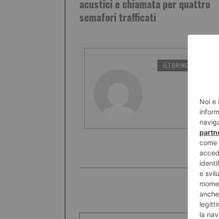
acustici e chiamata per quattro
semafori trafficati
ILTORINESE
PO