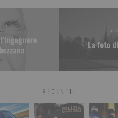
ENTE
ART
l’ingegnere
La foto d
abezzana
RECENTI: