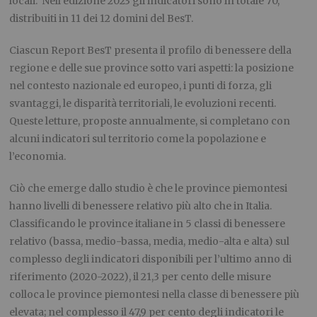
locali. Nell’edizione 2023 gli indicatori sono in totale 70,
distribuiti in 11 dei 12 domini del BesT.
Ciascun Report BesT presenta il profilo di benessere della
regione e delle sue province sotto vari aspetti: la posizione
nel contesto nazionale ed europeo, i punti di forza, gli
svantaggi, le disparità territoriali, le evoluzioni recenti.
Queste letture, proposte annualmente, si completano con
alcuni indicatori sul territorio come la popolazione e
l’economia.
Ciò che emerge dallo studio è che le province piemontesi
hanno livelli di benessere relativo più alto che in Italia.
Classificando le province italiane in 5 classi di benessere
relativo (bassa, medio-bassa, media, medio-alta e alta) sul
complesso degli indicatori disponibili per l’ultimo anno di
riferimento (2020-2022), il 21,3 per cento delle misure
colloca le province piemontesi nella classe di benessere più
elevata; nel complesso il 47,9 per cento degli indicatori le