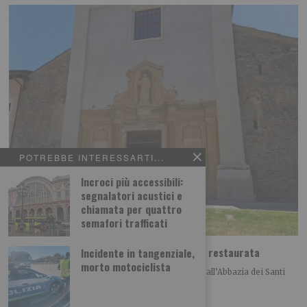
POTREBBE INTERESSARTI...
Incroci più accessibili:
segnalatori acustici e
chiamata per quattro
semafori trafficati
Abbazia di Novalesa, nuova scala e facciata restaurata
Incidente in tangenziale,
morto motociclista
Nell’anno del 1300° anniversario della fondazione, all’Abbazia dei Santi
Pietro e Andrea di Novalesa sono stati