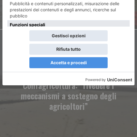
ARTICOLO SUCCESSIVO
Eventi calamitosi,
Confagricoltura: “rivedere i
meccanismi a sostegno degli
agricoltori”