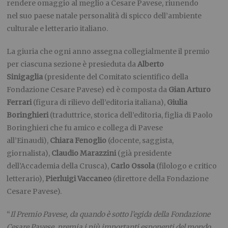
rendere omaggio al meglio a Cesare Pavese, riunendo
nel suo paese natale personalità di spicco dell’ambiente
culturale e letterario italiano.
La giuria che ogni anno assegna collegialmente il premio
per ciascuna sezione è presieduta da
Alberto
Sinigaglia
(presidente del Comitato scientifico della
Fondazione Cesare Pavese) ed è composta da
Gian Arturo
Ferrari
(figura di rilievo dell’editoria italiana),
Giulia
Boringhieri
(traduttrice, storica dell’editoria, figlia di Paolo
Boringhieri che fu amico e collega di Pavese
all’Einaudi),
Chiara Fenoglio
(docente, saggista,
giornalista),
Claudio Marazzini
(già presidente
dell’Accademia della Crusca),
Carlo Ossola
(filologo e critico
letterario),
Pierluigi Vaccaneo
(direttore della Fondazione
Cesare Pavese).
“
Il Premio Pavese, da quando è sotto l’egida della Fondazione
Cesare Pavese, premia i più importanti esponenti del mondo