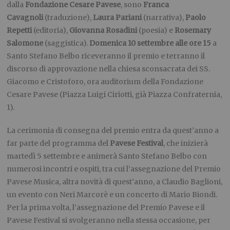
dalla
Fondazione Cesare Pavese
, sono
Franca
Cavagnoli
(traduzione),
Laura Pariani
(narrativa),
Paolo
Repetti
(editoria),
Giovanna Rosadini
(poesia) e
Rosemary
Salomone
(saggistica).
Domenica 10 settembre alle ore 15
a
Santo Stefano Belbo riceveranno il premio e terranno il
discorso di approvazione nella chiesa sconsacrata dei SS.
Giacomo e Cristoforo, ora auditorium della Fondazione
Cesare Pavese (Piazza Luigi Ciriotti, già Piazza Confraternia,
1).
La cerimonia di consegna del premio entra da quest’anno a
far parte del programma del
Pavese Festival
, che inizierà
martedì 5 settembre e animerà Santo Stefano Belbo con
numerosi incontri e ospiti, tra cui l’assegnazione del Premio
Pavese Musica, altra novità di quest’anno, a Claudio Baglioni,
un evento con Neri Marcorè e un concerto di Mario Biondi.
Per la prima volta, l’assegnazione del Premio Pavese e il
Pavese Festival si svolgeranno nella stessa occasione, per