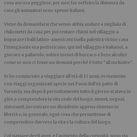
cosa ancora peggiore, per non far soffrire la distanza da
casa gli animatori sono spesso italiani.
Viene da domandarsi che senso abbia andare a migliaia di
chilometri da casa per poi restare chiusi nel villaggio a
imparare i balli latino-americani (nella palestra vicino casa
l’insegnante era portoricano, qui nel villaggio è italiano), a
giocare a pallavolo, subire tornei di burraco e bere alcolici
come se non ci fosse un domani perché è tutto “all inclusive”.
Io ho cominciato a viaggiare all’età di 13 anni, ovviamente
con viaggi organizzati specie nei Paesi dell’ex patto di
Varsavia, ma dopo il pernottamento tutto il giorno si stava in
giro a comprendere la vita reale del luogo, musei, negozi,
ristoranti, incontrare un dissidente appena rimesso in
libertà e, in generale, ogni cosa che permettesse di
comprendere davvero la vita e la cultura del luogo.
Col passare degli anni, e l’aumento della curiosità, sono via