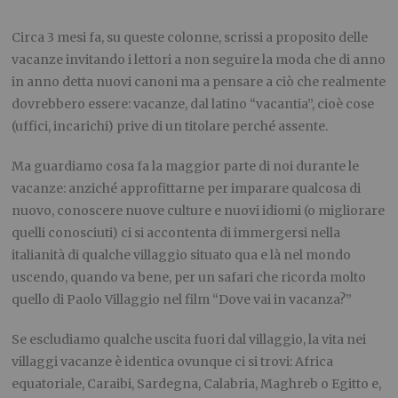
Circa 3 mesi fa, su queste colonne, scrissi a proposito delle
vacanze invitando i lettori a non seguire la moda che di anno
in anno detta nuovi canoni ma a pensare a ciò che realmente
dovrebbero essere: vacanze, dal latino “vacantia”, cioè cose
(uffici, incarichi) prive di un titolare perché assente.
Ma guardiamo cosa fa la maggior parte di noi durante le
vacanze: anziché approfittarne per imparare qualcosa di
nuovo, conoscere nuove culture e nuovi idiomi (o migliorare
quelli conosciuti) ci si accontenta di immergersi nella
italianità di qualche villaggio situato qua e là nel mondo
uscendo, quando va bene, per un safari che ricorda molto
quello di Paolo Villaggio nel film “Dove vai in vacanza?”
Se escludiamo qualche uscita fuori dal villaggio, la vita nei
villaggi vacanze è identica ovunque ci si trovi: Africa
equatoriale, Caraibi, Sardegna, Calabria, Maghreb o Egitto e,