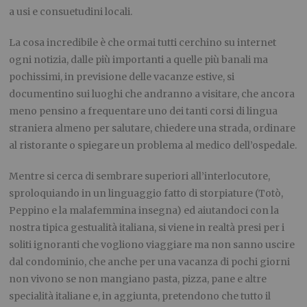
a usi e consuetudini locali.
La cosa incredibile è che ormai tutti cerchino su internet
ogni notizia, dalle più importanti a quelle più banali ma
pochissimi, in previsione delle vacanze estive, si
documentino sui luoghi che andranno a visitare, che ancora
meno pensino a frequentare uno dei tanti corsi di lingua
straniera almeno per salutare, chiedere una strada, ordinare
al ristorante o spiegare un problema al medico dell’ospedale.
Mentre si cerca di sembrare superiori all’interlocutore,
sproloquiando in un linguaggio fatto di storpiature (Totò,
Peppino e la malafemmina insegna) ed aiutandoci con la
nostra tipica gestualità italiana, si viene in realtà presi per i
soliti ignoranti che vogliono viaggiare ma non sanno uscire
dal condominio, che anche per una vacanza di pochi giorni
non vivono se non mangiano pasta, pizza, pane e altre
specialità italiane e, in aggiunta, pretendono che tutto il