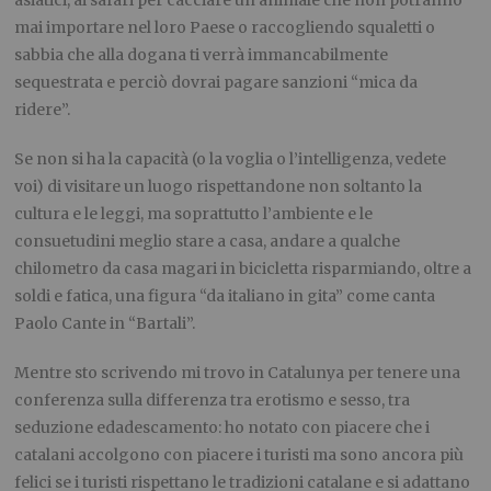
mai importare nel loro Paese o raccogliendo squaletti o
sabbia che alla dogana ti verrà immancabilmente
sequestrata e perciò dovrai pagare sanzioni “mica da
ridere”.
Se non si ha la capacità (o la voglia o l’intelligenza, vedete
voi) di visitare un luogo rispettandone non soltanto la
cultura e le leggi, ma soprattutto l’ambiente e le
consuetudini meglio stare a casa, andare a qualche
chilometro da casa magari in bicicletta risparmiando, oltre a
soldi e fatica, una figura “da italiano in gita” come canta
Paolo Cante in “Bartali”.
Mentre sto scrivendo mi trovo in Catalunya per tenere una
conferenza sulla differenza tra erotismo e sesso, tra
seduzione edadescamento: ho notato con piacere che i
catalani accolgono con piacere i turisti ma sono ancora più
felici se i turisti rispettano le tradizioni catalane e si adattano