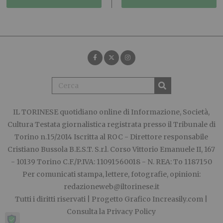
IL TORINESE
quotidiano online di Informazione, Società,
Cultura Testata giornalistica registrata presso il Tribunale di
Torino n.15/2014 Iscritta al ROC - Direttore responsabile
Cristiano Bussola B.E.S.T. S.r.l. Corso Vittorio Emanuele II, 167
- 10139 Torino C.F./P.IVA: 11091560018 - N. REA: To 1187150
Per comunicati stampa, lettere, fotografie, opinioni:
redazioneweb@iltorinese.it
Tutti i diritti riservati | Progetto Grafico
Increasily.com
|
Consulta la
Privacy Policy