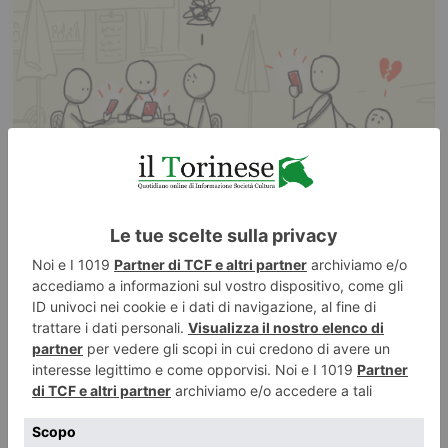
27 LUGLIO 2026
Phubbing, stare al cellulare può essere antisocial
ILTORINESE
POST RECENTI