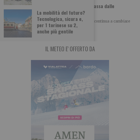
Dolci etnici a Torino, il viaggio nel mondo passa dalle
pasticcerie
La mobilità del futuro?
Tecnologica, sicura e,
SCOPRI – TO ALLA SCOPERTA DI TORINO Torino continua a cambiare
per 1 torinese su 2,
volto anche attraverso il cibo.
anche più gentile
IL METEO E' OFFERTO DA