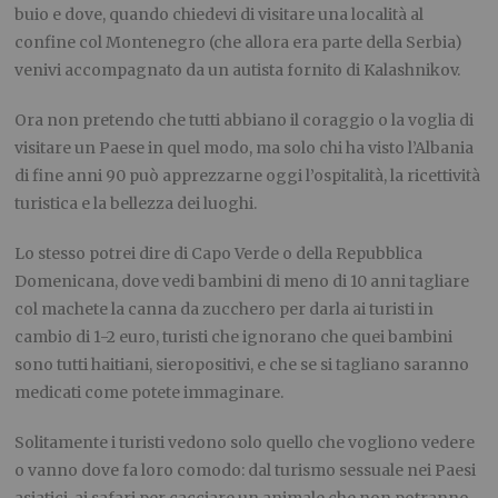
buio e dove, quando chiedevi di visitare una località al
confine col Montenegro (che allora era parte della Serbia)
venivi accompagnato da un autista fornito di Kalashnikov.
Ora non pretendo che tutti abbiano il coraggio o la voglia di
visitare un Paese in quel modo, ma solo chi ha visto l’Albania
di fine anni 90 può apprezzarne oggi l’ospitalità, la ricettività
turistica e la bellezza dei luoghi.
Lo stesso potrei dire di Capo Verde o della Repubblica
Domenicana, dove vedi bambini di meno di 10 anni tagliare
col machete la canna da zucchero per darla ai turisti in
cambio di 1-2 euro, turisti che ignorano che quei bambini
sono tutti haitiani, sieropositivi, e che se si tagliano saranno
medicati come potete immaginare.
Solitamente i turisti vedono solo quello che vogliono vedere
o vanno dove fa loro comodo: dal turismo sessuale nei Paesi
asiatici, ai safari per cacciare un animale che non potranno