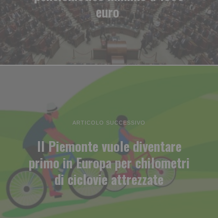
euro
ARTICOLO SUCCESSIVO
Il Piemonte vuole diventare
primo in Europa per chilometri
di ciclovie attrezzate