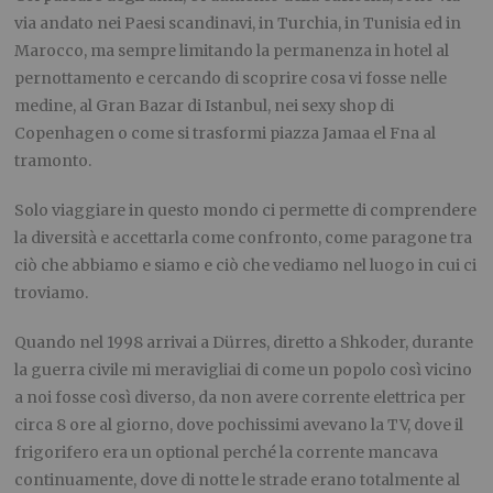
via andato nei Paesi scandinavi, in Turchia, in Tunisia ed in
Marocco, ma sempre limitando la permanenza in hotel al
pernottamento e cercando di scoprire cosa vi fosse nelle
medine, al Gran Bazar di Istanbul, nei sexy shop di
Copenhagen o come si trasformi piazza Jamaa el Fna al
tramonto.
Solo viaggiare in questo mondo ci permette di comprendere
la diversità e accettarla come confronto, come paragone tra
ciò che abbiamo e siamo e ciò che vediamo nel luogo in cui ci
troviamo.
Quando nel 1998 arrivai a D
ü
rres
, diretto a Shkoder, durante
la guerra civile mi meravigliai di come un popolo così vicino
a noi fosse così diverso, da non avere corrente elettrica per
circa 8 ore al giorno, dove pochissimi avevano la TV, dove il
frigorifero era un optional perché la corrente mancava
continuamente, dove di notte le strade erano totalmente al