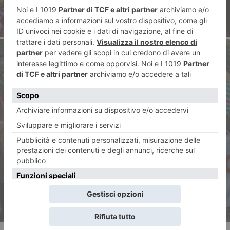
ARTICOLO SUCCESSIVO
25 aprile, in duemila alla
fiaccolata della vigilia