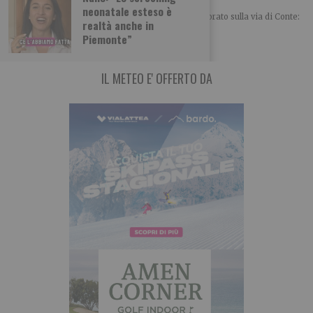
neonatale esteso è
POLITICA Leggi l’articolo su L’identità: Renzi folgorato sulla via di Conte:
realtà anche in
un mix tra sorpresa e
Piemonte”
IL METEO E' OFFERTO DA