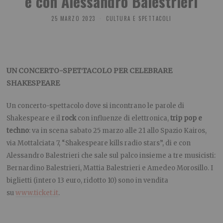
e con Alessandro Balestrieri
25 MARZO 2023
CULTURA E SPETTACOLI
UN CONCERTO-SPETTACOLO PER CELEBRARE
SHAKESPEARE
Un concerto-spettacolo dove si incontrano le parole di
Shakespeare e il
rock
con influenze di elettronica,
trip pop e
techno
: va in scena sabato 25 marzo alle 21 allo Spazio Kairos,
via Mottalciata 7, “Shakespeare kills radio stars”, di e con
Alessandro Balestrieri che sale sul palco insieme a tre musicisti:
Bernardino Balestrieri, Mattia Balestrieri e Amedeo Morosillo. I
biglietti (intero 13 euro, ridotto 10) sono in vendita
su
www.ticket.it
.