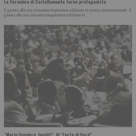
La Ceramica di Castellamonte torna protagonista
È giunta alla sua sessantacinquesima edizione la mostra internazionale È
giunta alla sua sessantacinquesima edizione la
“Mario Dondero. Inediti”. Al “Forte di Bard”