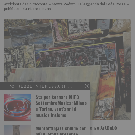
Anticipata da un racconto – Monte Pedum. La leggenda del Coda Rossa –
pubblicato da Pietro Pisano
POTREBBE INTERESSARTI...
Sta per tornare MITO
SettembreMusica: Milano
e Torino, vent’anni di
musica insieme
A Ivrea l’arte scende in strada con San Lorenzo ArtDabò
Monfortinjazz chiude con
più di 5mila presenze