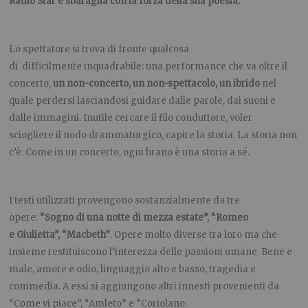
Radio Star e sbaraglia con la forza della sua poesia.
Lo spettatore si trova di fronte qualcosa
di difficilmente inquadrabile: una performance che va oltre il
concerto,
un non-concerto, un non-spettacolo, un ibrido
nel
quale perdersi lasciandosi guidare dalle parole, dai suoni e
dalle immagini. Inutile cercare il filo conduttore, voler
sciogliere il nodo drammaturgico, capire la storia. La storia non
c’è. Come in un concerto, ogni brano è una storia a sé.
I testi utilizzati provengono sostanzialmente da tre
opere:
“Sogno di una notte di mezza estate”, “Romeo
e Giulietta”, “Macbeth”
. Opere molto diverse tra loro ma che
insieme restituiscono l’interezza delle passioni umane. Bene e
male, amore e odio, linguaggio alto e basso, tragedia e
commedia. A essi si aggiungono altri innesti provenienti da
“Come vi piace”, “Amleto” e “Coriolano.