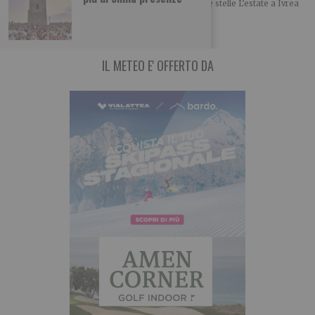
Una notte di arte, creatività e divertimento sotto le stelle L’estate a Ivrea
si illumina
IL METEO E' OFFERTO DA