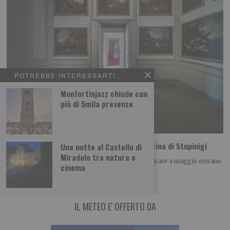
POTREBBE INTERESSARTI...
Monfortinjazz chiude con
più di 5mila presenze
Due nuove sale, tutte da vedere, alla Palazzina di Stupinigi
Una notte al Castello di
Miradolo tra natura e
Sono la “Sala Crivelli” e la “Sala Principini”: inaugurate a maggio entrano
cinema
nel percorso di visita
IL METEO E' OFFERTO DA