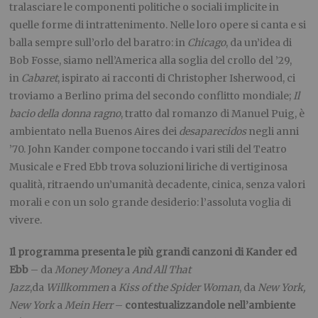
tralasciare le componenti politiche o sociali implicite in
quelle forme di intrattenimento. Nelle loro opere si canta e si
balla sempre sull’orlo del baratro: in
Chicago
, da un’idea di
Bob Fosse, siamo nell’America alla soglia del crollo del ’29,
in
Cabaret
, ispirato ai racconti di Christopher Isherwood, ci
troviamo a Berlino prima del secondo conflitto mondiale;
Il
bacio della donna ragno
, tratto dal romanzo di Manuel Puig, è
ambientato nella Buenos Aires dei
desaparecidos
negli anni
’70. John Kander compone toccando i vari stili del Teatro
Musicale e Fred Ebb trova soluzioni liriche di vertiginosa
qualità, ritraendo un’umanità decadente, cinica, senza valori
morali e con un solo grande desiderio: l’assoluta voglia di
vivere.
Il programma presenta le più grandi canzoni di Kander ed
Ebb
– da
Money Money
a
And All That
Jazz
,da
Willkommen
a
Kiss of the Spider Woman
, da
New York,
New York
a
Mein Herr
–
contestualizzandole nell’ambiente