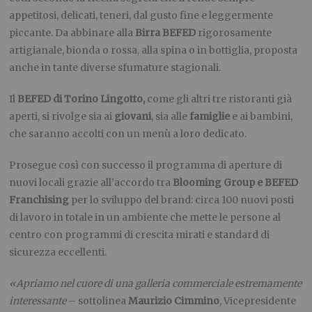
appetitosi, delicati, teneri, dal gusto fine e leggermente
piccante. Da abbinare alla
Birra BEFED
rigorosamente
artigianale, bionda o rossa, alla spina o in bottiglia, proposta
anche in tante diverse sfumature stagionali.
Il
BEFED di Torino Lingotto,
come gli altri tre ristoranti già
aperti, si rivolge sia ai
giovani
, sia alle
famiglie
e ai bambini,
che saranno accolti con un menù a loro dedicato.
Prosegue così con successo il programma di aperture di
nuovi locali grazie all’accordo tra
Blooming Group e BEFED
Franchising
per lo sviluppo del brand: circa 100 nuovi posti
di lavoro in totale in un ambiente che mette le persone al
centro con programmi di crescita mirati e standard di
sicurezza eccellenti.
«Apriamo nel cuore di una galleria commerciale estremamente
interessante
– sottolinea
Maurizio Cimmino
, Vicepresidente