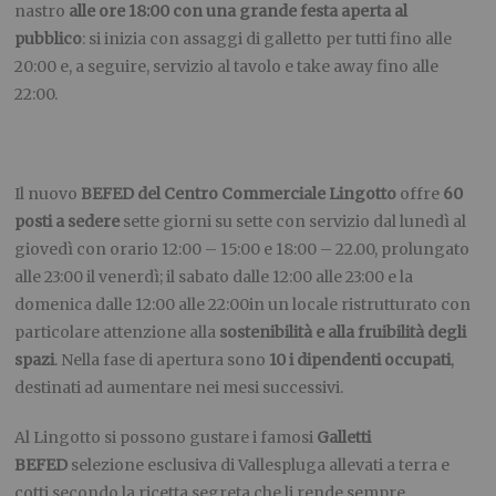
nastro
alle ore 18:00 con una grande festa aperta al
pubblico
: si inizia con assaggi di galletto per tutti fino alle
20:00 e, a seguire, servizio al tavolo e take away fino alle
22:00.
Il nuovo
BEFED
del Centro Commerciale Lingotto
offre
60
posti a sedere
sette giorni su sette con servizio dal lunedì al
giovedì con orario 12:00 – 15:00 e 18:00 – 22.00, prolungato
alle 23:00 il venerdì; il sabato dalle 12:00 alle 23:00 e la
domenica dalle 12:00 alle 22:00in un locale ristrutturato con
particolare attenzione alla
sostenibilità e alla fruibilità degli
spazi
. Nella fase di apertura sono
10 i dipendenti occupati
,
destinati ad aumentare nei mesi successivi.
Al Lingotto si possono gustare i famosi
Galletti
BEFED
selezione esclusiva di Vallespluga allevati a terra e
cotti secondo la ricetta segreta che li rende sempre