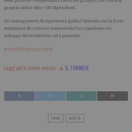
delle persone completano i valori del gruppo, che conta al
proprio attivo oltre 500 dipendenti.
Un management di esperienza guida l’azienda con la forte
ambizione di crescere sostenendo l’occupazione e lo
sviluppo dei territori in cui è presente.
www.bloominggroup.it
Leggi qui le ultime notizie:
IL TORINESE
FOOD
GUSTO