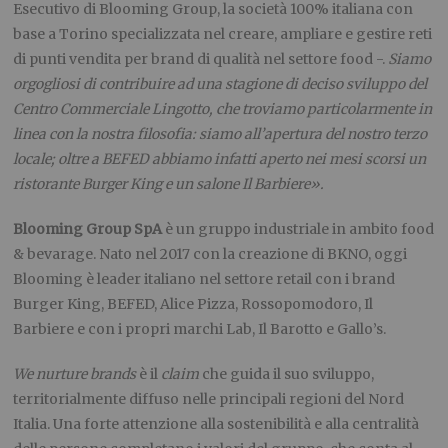
Esecutivo di Blooming Group, la società 100% italiana con
base a Torino specializzata nel creare, ampliare e gestire reti
di punti vendita per brand di qualità nel settore food -.
Siamo
orgogliosi di contribuire ad una stagione di deciso sviluppo del
Centro Commerciale Lingotto, che troviamo particolarmente in
linea con la nostra filosofia: siamo all’apertura del nostro terzo
locale; oltre a BEFED abbiamo infatti aperto nei mesi scorsi un
ristorante Burger King e un salone Il Barbiere».
Blooming Group SpA
è un gruppo industriale in ambito food
& bevarage. Nato nel 2017 con la creazione di BKNO, oggi
Blooming è leader italiano nel settore retail con i brand
Burger King, BEFED, Alice Pizza, Rossopomodoro, Il
Barbiere e con i propri marchi Lab, Il Barotto e Gallo’s.
We nurture brands
è il
claim
che guida il suo sviluppo,
territorialmente diffuso nelle principali regioni del Nord
Italia. Una forte attenzione alla sostenibilità e alla centralità