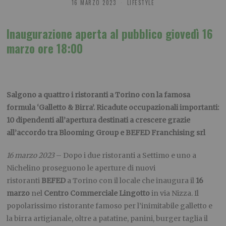
16 MARZO 2023
LIFESTYLE
Inaugurazione aperta al pubblico giovedì 16
marzo ore 18:00
Salgono a quattro i ristoranti a Torino con la famosa
formula ‘Galletto & Birra’. Ricadute occupazionali importanti:
10 dipendenti all’apertura destinati a crescere grazie
all’accordo tra Blooming Group e BEFED Franchising srl
16 marzo 2023
– Dopo i due ristoranti a Settimo e uno a
Nichelino proseguono le aperture di nuovi
ristoranti
BEFED
a Torino con il locale che inaugura il
16
marzo
nel
Centro Commerciale
Lingotto
in via Nizza. Il
popolarissimo ristorante famoso per l’inimitabile galletto e
la birra artigianale, oltre a patatine, panini, burger taglia il