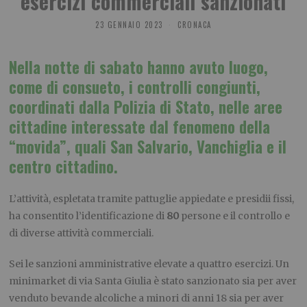
esercizi commerciali sanzionati
23 GENNAIO 2023
CRONACA
Nella notte di sabato hanno avuto luogo,
come di consueto, i controlli congiunti,
coordinati dalla Polizia di Stato, nelle aree
cittadine interessate dal fenomeno della
“movida”, quali San Salvario, Vanchiglia e il
centro cittadino.
L’attività, espletata tramite pattuglie appiedate e presidii fissi,
ha consentito l’identificazione di
80
persone e il controllo e
di diverse attività commerciali.
Sei le sanzioni amministrative elevate a quattro esercizi. Un
minimarket di via Santa Giulia è stato sanzionato sia per aver
venduto bevande alcoliche a minori di anni 18 sia per aver