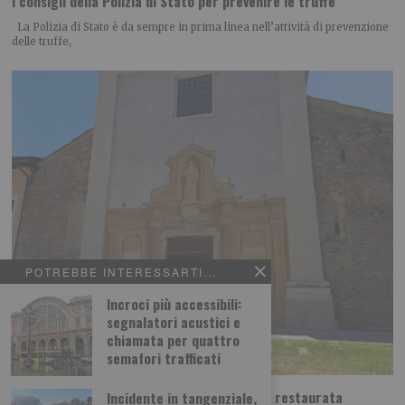
I consigli della Polizia di Stato per prevenire le truffe
La Polizia di Stato è da sempre in prima linea nell’attività di prevenzione
delle truffe,
POTREBBE INTERESSARTI...
Incroci più accessibili:
segnalatori acustici e
chiamata per quattro
semafori trafficati
Abbazia di Novalesa, nuova scala e facciata restaurata
Incidente in tangenziale,