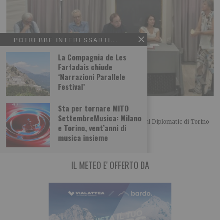
POTREBBE INTERESSARTI...
La Compagnia de Les
Farfadais chiude
‘Narrazioni Parallele
Festival’
L’importanza del centro in politica
Sta per tornare MITO
SettembreMusica: Milano
Merlo, Nallo e Giachino a confronto Bel convegno al Diplomatic di Torino
e Torino, vent’anni di
organizzato dalla UDC torinese
musica insieme
IL METEO E' OFFERTO DA