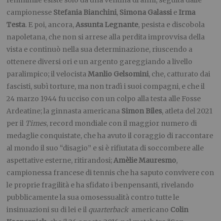
campionesse
Stefania
Bianchini
,
Simona
Galassi
e
Irma
Testa
. E poi, ancora,
Assunta Legnante
, pesista e discobola
napoletana, che non si arrese alla perdita improvvisa della
vista e continuò nella sua determinazione, riuscendo a
ottenere diversi ori e un argento gareggiando a livello
paralimpico; il velocista
Manlio Gelsomini
, che, catturato dai
fascisti, subì torture, ma non tradì i suoi compagni, e che il
24 marzo 1944 fu ucciso con un colpo alla testa alle Fosse
Ardeatine; la ginnasta americana
Simon
Biles
, atleta del 2021
per il
Times
, record mondiale con il maggior numero di
medaglie conquistate, che ha avuto il coraggio di raccontare
al mondo il suo “disagio” e si è rifiutata di soccombere alle
aspettative esterne, ritirandosi;
Amèlie Mauresmo
,
campionessa francese di tennis che ha saputo convivere con
le proprie fragilità e ha sfidato i benpensanti, rivelando
pubblicamente la sua omosessualità contro tutte le
insinuazioni su di lei e il
quarterback
americano
Colin