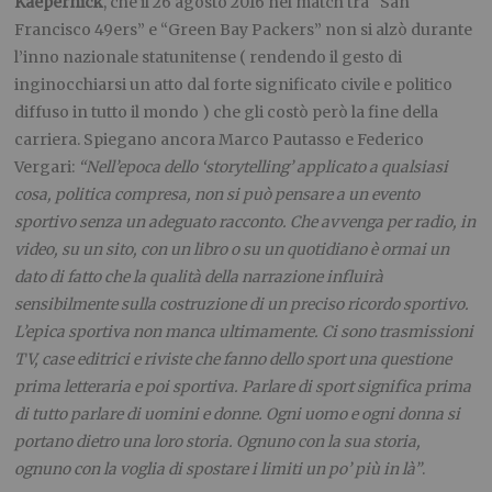
Kaepernick
, che il 26 agosto 2016 nel match tra “San
Francisco 49ers” e “Green Bay Packers” non si alzò durante
l’inno nazionale statunitense ( rendendo il gesto di
inginocchiarsi un atto dal forte significato civile e politico
diffuso in tutto il mondo ) che gli costò però la fine della
carriera. Spiegano ancora Marco Pautasso e Federico
Vergari:
“
Nell’epoca dello ‘storytelling’ applicato a qualsiasi
cosa, politica compresa, non si può pensare a un evento
sportivo senza un adeguato racconto. Che avvenga per radio, in
video, su un sito, con un libro o su un quotidiano è ormai un
dato di fatto che la qualità della narrazione influirà
sensibilmente sulla costruzione di un preciso ricordo sportivo.
L’epica sportiva non manca ultimamente. Ci sono trasmissioni
TV, case editrici e riviste che fanno dello sport una questione
prima letteraria e poi sportiva. Parlare di sport significa prima
di tutto parlare di uomini e donne. Ogni uomo e ogni donna si
portano dietro una loro storia. Ognuno con la sua storia,
ognuno con la voglia di spostare i limiti un po’ più in là”
.