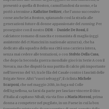
presentò a quella di Boston, camuffandosi da uomo, e la
portò a termine a
Kathrine Switzer
, che l’anno successivo
corse anche lei a Boston, spianando così la strada alle
generazioni future di donne appassionate del
running
. Per
proseguire con il nostro
DDR
–
Daniele De Rossi
, il
calciatore romano di nascita e romanista di maglia (oggi
assistente del ct Mancini in nazionale azzurra), che ha
dedicato alla squadra della sua città una carriera intera,
senza mai cedere alle tentazioni, o con
Stelvio Della Casa
,
che dopo la Seconda guerra mondiale giocò in Serie A con il
Novara, ma che disputò la sua partita di calcio più importante
nell’inverno del ‘45, tra le fila del Casale contro i fascisti delle
Brigate Nere. Altri “cuori selvaggi”, il ciclista
Michele
Scarponi
, che nel maggio 2016, in fuga sul Colle
dell’Agnellosa, sa farsi da parte per lasciare vincere il Giro
d’Italia al capitano Nibali, via via fino a
Maria
Moroni
, prima
donna a competere nel pugilato, in un Paese in cui la box
femminile esiste solo da una ventina di anni, seguita dalle