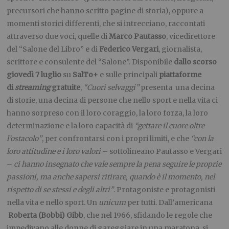
precursori che hanno scritto pagine di storia), oppure a
momenti storici differenti, che si intrecciano, raccontati
attraverso due voci, quelle di
Marco
Pautasso
, vicedirettore
del “Salone del Libro” e di
Federico
Vergari
, giornalista,
scrittore e consulente del “Salone”. Disponibile
dallo scorso
giovedì 7 luglio
su
SalTo+
e sulle principali
piattaforme
di
streaming
gratuite
,
“Cuori selvaggi”
presenta una decina
di storie, una decina di persone che nello sport e nella vita ci
hanno sorpreso con il loro coraggio, la loro forza, la loro
determinazione e la loro capacità di
“gettare il cuore oltre
l’ostacolo”
, per confrontarsi con i propri limiti, e che
“con la
loro attitudine e i loro valori
– sottolineano Pautasso e Vergari
–
ci hanno insegnato che vale sempre la pena seguire le proprie
passioni, ma anche sapersi ritirare, quando è il momento, nel
rispetto di se stessi e degli altri”
. Protagoniste e protagonisti
nella vita e nello sport. Un
unicum
per tutti. Dall’americana
Roberta
(Bobbi)
Gibb
, che nel 1966, sfidando le regole che
impedivano alle donne di gareggiare in una maratona, si