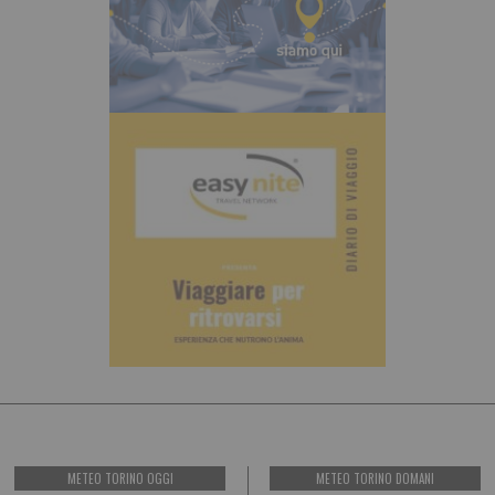
METEO TORINO OGGI
METEO TORINO DOMANI