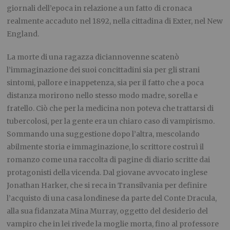
giornali dell’epoca in relazione a un fatto di cronaca
realmente accaduto nel 1892, nella cittadina di Exter, nel New
England.
La morte di una ragazza diciannovenne scatenò
l’immaginazione dei suoi concittadini sia per gli strani
sintomi, pallore e inappetenza, sia per il fatto che a poca
distanza morirono nello stesso modo madre, sorella e
fratello. Ciò che per la medicina non poteva che trattarsi di
tubercolosi, per la gente era un chiaro caso di vampirismo.
Sommando una suggestione dopo l’altra, mescolando
abilmente storia e immaginazione, lo scrittore costruì il
romanzo come una raccolta di pagine di diario scritte dai
protagonisti della vicenda. Dal giovane avvocato inglese
Jonathan Harker, che si reca in Transilvania per definire
l’acquisto di una casa londinese da parte del Conte Dracula,
alla sua fidanzata Mina Murray, oggetto del desiderio del
vampiro che in lei
rivede la moglie morta, fino al professore