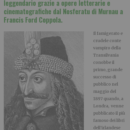
leggendario grazie a opere letterarie e
cinematografiche dal Nosferatu di Murnau a
Francis Ford Coppola.
Il famigerato e
crudele conte
vampiro della
Transilvania
conobbe il
primo, grande
successo di
pubblico nel
maggio del
1897 quando, a
Londra, venne
pubblicato il più
famoso dei libri
dell’irlandese