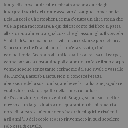
lungo discorso andrebbe dedicato anche a due degli
interpreti storici del Conte assetato di sangue come i mitici
Bela Lugosi e Christopher Lee ma c’è tutta un’altra storia che
vale la pena raccontare. E qui dal racconto del libro si passa
alla storia, o almeno a qualcosa che gli assomiglia. Il voivoda
Vlad III di Valacchia perse la vita in circostanze poco chiare.
Si presume che Dracula morì com’era vissuto, cioè
combattendo. Secondo alcuni la sua testa, recisa dal corpo,
venne portata a Costantinopoli come un trofeo e il suo corpo
venne sepolto senza tante cerimonie dal suo rivale e vassallo
dei Turchi, Basarab Laiota. Non si conosce l’esatta
ubicazione della sua tomba, anche se la tradizione popolare
vuole che sia stato sepolto nella chiesa ortodossa
dell’Assunzione, nel convento di Snagov, su un’isola nel bel
mezzo di un lago situato a una quarantina di chilometri a
nord di Bucarest. Alcune ricerche archeologiche risalenti
agli anni ’30 del secolo scorso rinvennero in quel sepolcro
solo ossa di cavallo.