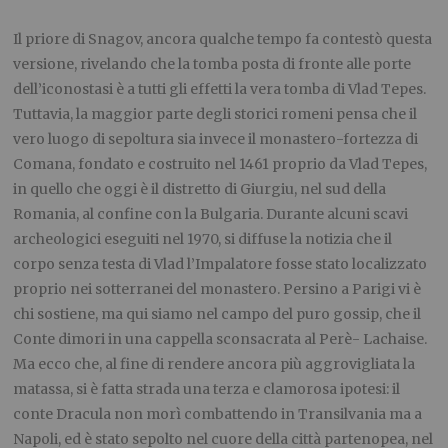
Il priore di Snagov, ancora qualche tempo fa contestò questa
versione, rivelando che la tomba posta di fronte alle porte
dell’iconostasi è a tutti gli effetti la vera tomba di Vlad Tepes.
Tuttavia, la maggior parte degli storici romeni pensa che il
vero luogo di sepoltura sia invece il monastero-fortezza di
Comana, fondato e costruito nel 1461 proprio da Vlad Tepes,
in quello che oggi è il distretto di Giurgiu, nel sud della
Romania, al confine con la Bulgaria. Durante alcuni scavi
archeologici eseguiti nel 1970, si diffuse la notizia che il
corpo senza testa di Vlad l’Impalatore fosse stato localizzato
proprio nei sotterranei del monastero. Persino a Parigi vi è
chi sostiene, ma qui siamo nel campo del puro gossip, che il
Conte dimori in una cappella sconsacrata al Perè- Lachaise.
Ma ecco che, al fine di rendere ancora più aggrovigliata la
matassa, si è fatta strada una terza e clamorosa ipotesi: il
conte Dracula non morì combattendo in Transilvania ma a
Napoli, ed è stato sepolto nel cuore della città partenopea, nel