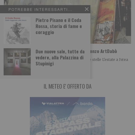
POTREBBE INTERESSARTI...
Pietro Pisano e il Coda
Rossa, storia di fame e
coraggio
A Ivrea l’arte scende in strada con San Lorenzo ArtDabò
Due nuove sale, tutte da
vedere, alla Palazzina di
Una notte di arte, creatività e divertimento sotto le stelle L’estate a Ivrea
Stupinigi
si illumina
IL METEO E' OFFERTO DA