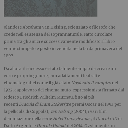
olandese Abraham Van Helsing, scienziato e filosofo che
crede nell’esistenza del soprannaturale. Fatto circolare
prima tra gli amici e successivamente modificato, il libro
venne stampato e posto in vendita nella tarda primavera del
1897.
Da allora, il successo è stato talmente ampio da creare un
vero e proprio genere, con adattamenti teatrali e
cinematografici come il già citato
Nosferatu il vampiro
nel
1922, capolavoro del cinema muto espressionista firmato dal
tedesco Friedrich Wilhelm Murnau, fino ai più
recenti
Dracula di Bram Stoker
(tre premi Oscar nel 1993 per
la pellicola di Coppola),
Van Helsing
(2004), i vari film
d’animazione della serie
Hotel Transylvania
”, il
Dracula 3D
di
Dario Argento e
Dracula Untold
del 2014. Ovviamente un