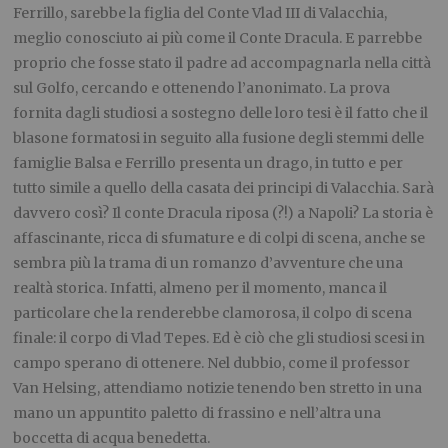
Ferrillo, sarebbe la figlia del Conte Vlad III di Valacchia,
meglio conosciuto ai più come il Conte Dracula. E parrebbe
proprio che fosse stato il padre ad accompagnarla nella città
sul Golfo, cercando e ottenendo l’anonimato. La prova
fornita dagli studiosi a sostegno delle loro tesi è il fatto che il
blasone formatosi in seguito alla fusione degli stemmi delle
famiglie Balsa e Ferrillo presenta un drago, in tutto e per
tutto simile a quello della casata dei principi di Valacchia. Sarà
davvero così? Il conte Dracula riposa (?!) a Napoli? La storia è
affascinante, ricca di sfumature e di colpi di scena, anche se
sembra più la trama di un romanzo d’avventure che una
realtà storica. Infatti, almeno per il momento, manca il
particolare che la renderebbe clamorosa, il colpo di scena
finale: il corpo di Vlad Tepes. Ed è ciò che gli studiosi scesi in
campo sperano di ottenere. Nel dubbio, come il professor
Van Helsing, attendiamo notizie tenendo ben stretto in una
mano un appuntito paletto di frassino e nell’altra una
boccetta di acqua benedetta.