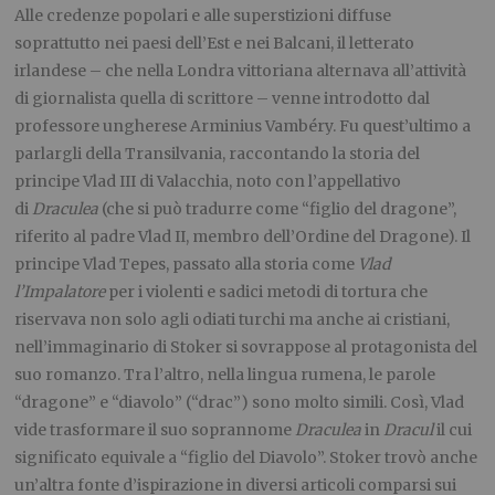
Alle credenze popolari e alle superstizioni diffuse
soprattutto nei paesi dell’Est e nei Balcani, il letterato
irlandese – che nella Londra vittoriana alternava all’attività
di giornalista quella di scrittore – venne introdotto dal
professore ungherese Arminius Vambéry. Fu quest’ultimo a
parlargli della Transilvania, raccontando la storia del
principe Vlad III di Valacchia, noto con l’appellativo
di
Draculea
(che si può tradurre come “figlio del dragone”,
riferito al padre Vlad II, membro dell’Ordine del Dragone). Il
principe Vlad Tepes, passato alla storia come
Vlad
l’Impalatore
per i violenti e sadici metodi di tortura che
riservava non solo agli odiati turchi ma anche ai cristiani,
nell’immaginario di Stoker si sovrappose al protagonista del
suo romanzo. Tra l’altro, nella lingua rumena, le parole
“dragone” e “diavolo” (“drac”) sono molto simili. Così, Vlad
vide trasformare il suo soprannome
Draculea
in
Dracul
il cui
significato equivale a “figlio del Diavolo”. Stoker trovò anche
un’altra fonte d’ispirazione in diversi articoli comparsi sui